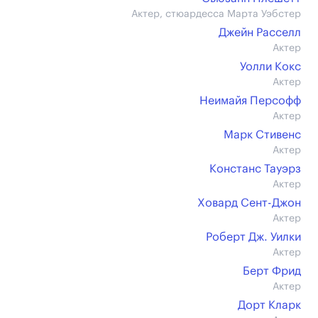
Актер, стюардесса Марта Уэбстер
Джейн Расселл
Актер
Уолли Кокс
Актер
Неимайя Персофф
Актер
Марк Стивенс
Актер
Констанс Тауэрз
Актер
Ховард Сент-Джон
Актер
Роберт Дж. Уилки
Актер
Берт Фрид
Актер
Дорт Кларк