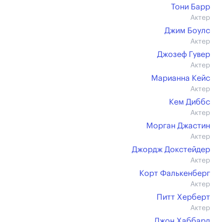
Тони Барр
Актер
Джим Боулс
Актер
Джозеф Гувер
Актер
Марианна Кейс
Актер
Кем Диббс
Актер
Морган Джастин
Актер
Джордж Докстейдер
Актер
Корт Фалькенберг
Актер
Питт Херберт
Актер
Джон Хаббард