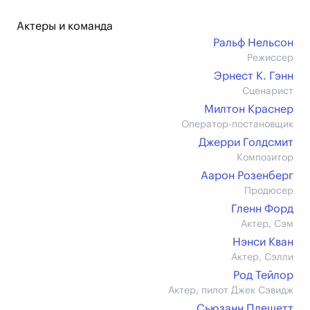
Актеры и команда
Ральф Нельсон
Режиссер
Эрнест К. Гэнн
Сценарист
Милтон Краснер
Оператор-постановщик
Джерри Голдсмит
Композитор
Аарон Розенберг
Продюсер
Гленн Форд
Актер, Сэм
Нэнси Кван
Актер, Сэлли
Род Тейлор
Актер, пилот Джек Сэвидж
Сьюзанн Плешетт