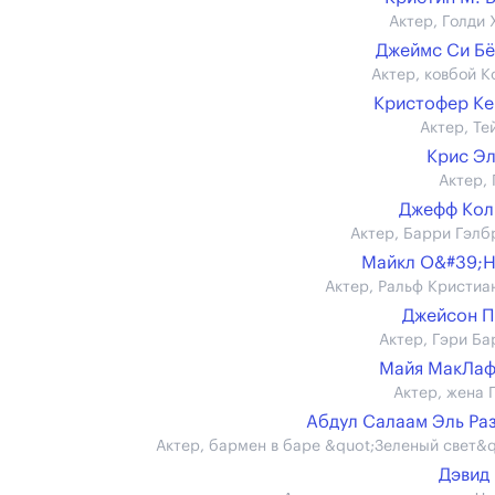
Актер, Голди 
Джеймс Си Б
Актер, ковбой К
Кристофер К
Актер, Те
Крис Э
Актер, 
Джефф Кол
Актер, Барри Гэлб
Майкл О&#39;
Актер, Ральф Кристиа
Джейсон П
Актер, Гэри Ба
Майя МакЛаф
Актер, жена 
Абдул Салаам Эль Ра
Актер, бармен в баре &quot;Зеленый свет&q
Дэвид