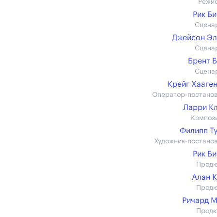
Режи
Рик Б
Сцена
Джейсон Э
Сцена
Брент 
Сцена
Крейг Хааге
Оператор-постано
Ларри К
Композ
Филипп Т
Художник-постано
Рик Б
Прод
Алан 
Прод
Ричард 
Прод