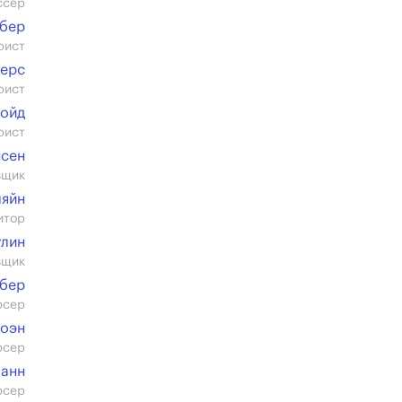
ссер
ибер
рист
лерс
рист
Бойд
рист
нсен
вщик
ляйн
итор
улин
вщик
ибер
юсер
Коэн
юсер
Манн
юсер