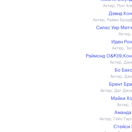
Актер, Пол Хо
Дэвид Ко
Актер, Райан Брэд
Силас Уир Мит
Актер,
Иден Ро
Актер, Те
Рэймонд О&#39;Ко
Актер, Дж
Бо Бак
Актер, Дж
Брент Бр
Актер, Даг Джо
Майки Х
Актер, 
Аманда
Актер, Гейл Гар
Стейси