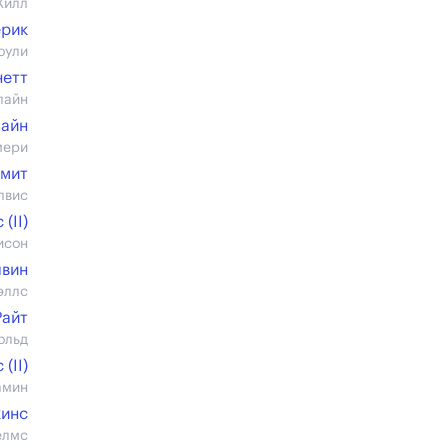
Хилл
рик
оули
нетт
лайн
пайн
мери
Смит
лвис
(II)
исон
лвин
эллс
Райт
ольд
(II)
амин
кинс
елмс