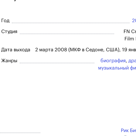
Год
2
Студия
FN C
Film
Дата выхода
2 марта 2008 (МКФ в Седоне, США), 19 ян
Жанры
биография
,
др
музыкальный ф
Рик Б