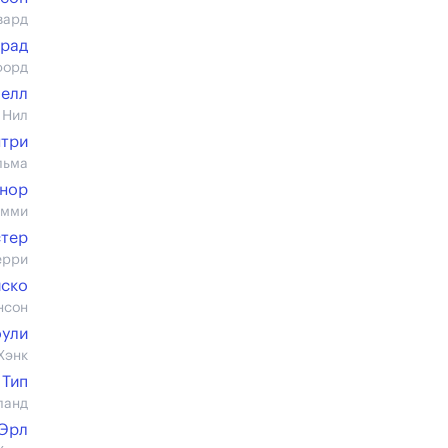
вард
нрад
форд
челл
 Нил
нтри
льма
ннор
имми
стер
ерри
иско
нсон
оули
Хэнк
 Тип
ланд
 Эрл