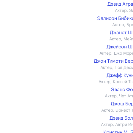
Дэвид Агр
Актер, Э
Эллисон Биби
Актер, Бр
Джанет Ш
Актер, Мей
Джейсон Ш
Актер, Джо Мор
Джон Тимоти Бе
Актер, Пол Дес
Джефф Кун
Актер, Конвей Тв
Эванс Ф
Актер, Чет Ат
Джош Бер
Актер, Эрнест 
Дэвид Бо
Актер, Автри И
Кристин М. 