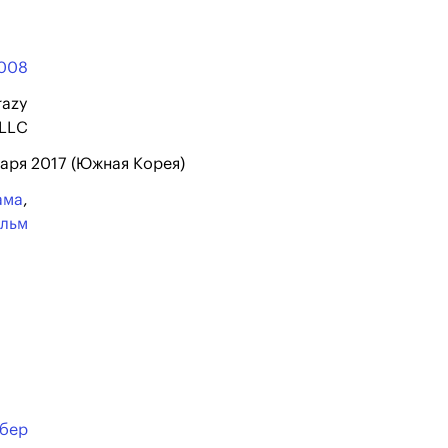
008
razy
 LLC
варя 2017 (Южная Корея)
ама
,
ильм
ибер