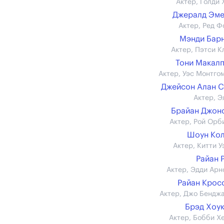
Актер, Голди 
Джералд Эме
Актер, Ред Ф
Мэнди Бар
Актер, Пэтси К
Тони Макал
Актер, Уэс Монтго
Джейсон Алан 
Актер, Э
Брайан Джонс 
Актер, Рой Орб
Шоун Ко
Актер, Китти У
Райан 
Актер, Эдди Арн
Райан Кросс 
Актер, Джо Бендж
Брэд Хоу
Актер, Бобби Х