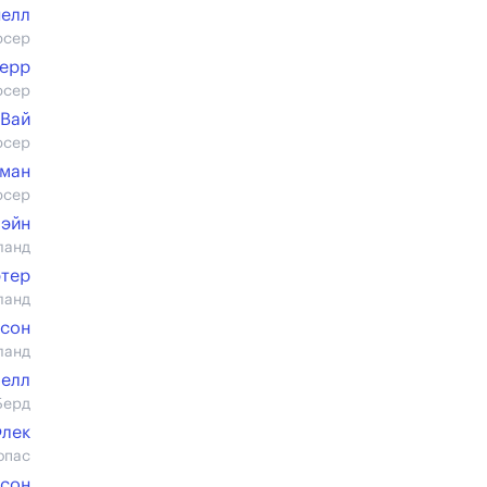
елл
юсер
ерр
юсер
 Вай
юсер
зман
юсер
Пэйн
ланд
ртер
ланд
исон
ланд
белл
Берд
лек
опас
дсон