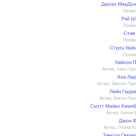
Джоэл МакДон
Прод
Рэй Ш
Прод
Стив
Прод
Строу Уай
Прод
Уэйлон 
Актер, Хэнк Гар
Али Ла
Актер, Эвелин Гар
Лейн Гарр
Актер, Билли Гар
Скотт Майкл Кемп
Актер, Билли 
Джон Ф
Актер, Ллойд К
Тимоти Омун