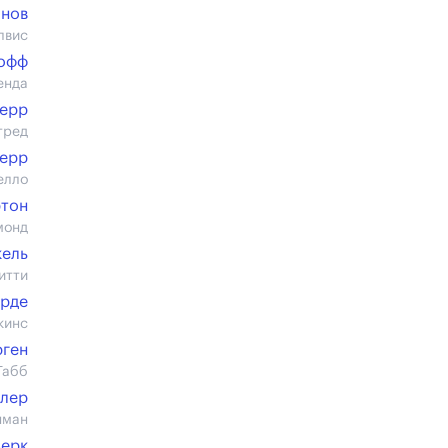
анов
лвис
кофф
енда
ерр
тред
ерр
елло
ртон
монд
кель
итти
орде
кинс
ген
Табб
ллер
нман
Берк