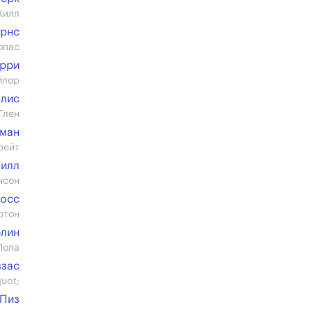
Хилл
ёрнс
опас
ерри
йлор
ллис
Глен
ман
рейт
Нилл
нсон
осс
ртон
лин
Пола
ззас
uot;
 Пиз