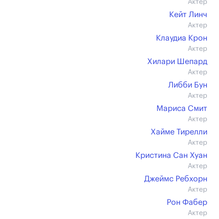
Актер
Кейт Линч
Актер
Клаудиа Крон
Актер
Хилари Шепард
Актер
Либби Бун
Актер
Мариса Смит
Актер
Хайме Тирелли
Актер
Кристина Сан Хуан
Актер
Джеймс Ребхорн
Актер
Рон Фабер
Актер