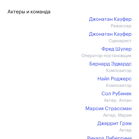
Актеры и команда
Джонатан Кауфер
Режиссер
Джонатан Кауфер
Сценарист
Фред Шулер
Оператор-постановщик
Бернард Эдвардс
Композитор
Найл Роджерс
Композитор
Сол Рубинек
Актер, Аллан
Марсия Страссман
Актер, Мария
Джеррит Грэм
Актер
Ричард Либертини