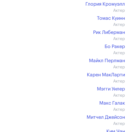
Глория Кромуэлл
Актер
Томас Куинн
Актер
Рик Либерман
Актер
Бо Ракер
Актер
Майкл Перлман
Актер
Карен МакЛарти
Актер
Мэгги Уилер
Актер
Макс Галак
Актер
Митчел Джейсон
Актер
Ким Чан