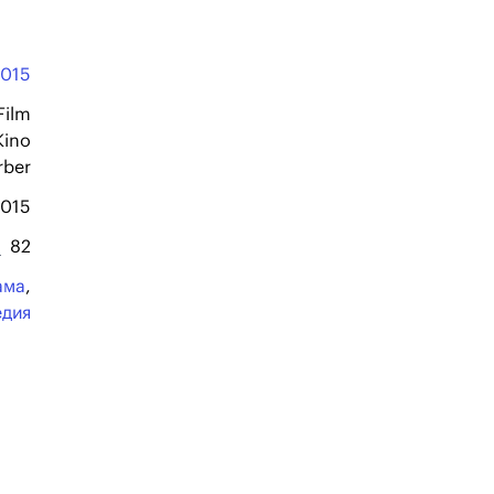
2015
Film
Kino
rber
2015
82
ама
,
едия