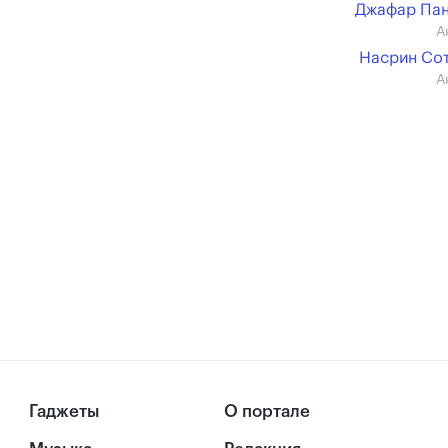
Джафар Па
А
Насрин Со
А
Гаджеты
О портале