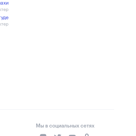
нахи
ктер
туде
ктер
Мы в социальных сетях