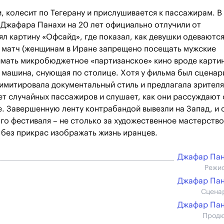
 колесит по Тегерану и прислушивается к пассажирам. В
 Джафара Панахи на 20 лет официально отлучили от
ял картину «Офсайд», где показал, как девушки одеваютс
й матч (женщинам в Иране запрещено посещать мужские
нимать микробюджетное «партизанское» кино вроде карти
а машина, снующая по столице. Хотя у фильма был сценар
 имитировала документальный стиль и предлагала зрител
ет случайных пассажиров и слушает, как они рассуждают 
не. Завершенную ленту контрабандой вывезли на Запад, и 
о фестиваля – не столько за художественное мастерство
ь без прикрас изображать жизнь иранцев.
Джафар Па
Режи
Джафар Па
Сцена
Джафар Па
Прод