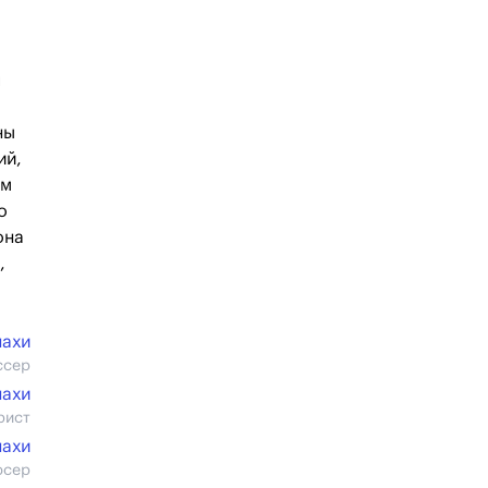
я
ны
ий,
ям
о
она
,
нахи
ссер
нахи
рист
нахи
юсер