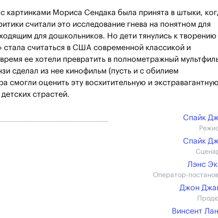
 с картинками Мориса Сендака была принята в штыки, ког
критики считали это исследование гнева на понятном для
одящим для дошкольников. Но дети тянулись к творению
а» стала считаться в США современной классикой и
время ее хотели превратить в полнометражный мультфил
зи сделал из нее кинофильм (пусть и с обилием
ра смогли оценить эту восхитительную и экстравагантну
 детских страстей.
Спайк Д
Режи
Спайк Д
Сцена
Лэнс Э
Оператор-постано
Джон Джа
Прод
Винсент Ла