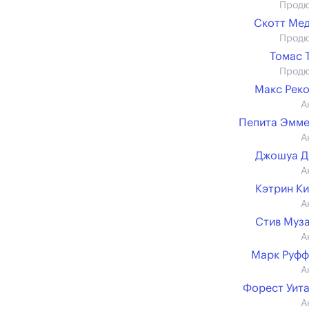
Прод
Скотт Ме
Прод
Томас 
Прод
Макс Рек
А
Пепита Эмм
А
Джошуа Д
А
Кэтрин К
А
Стив Муз
А
Марк Руфф
А
Форест Уит
А