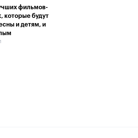
учших фильмов-
к, которые будут
есны и детям, и
лым
1