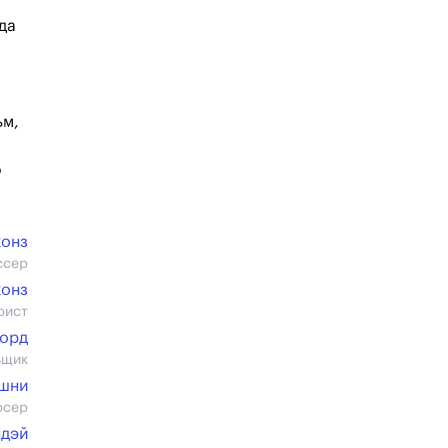
да
ьм,
ю
жонз
ссер
жонз
рист
корд
вщик
шни
юсер
ндэй