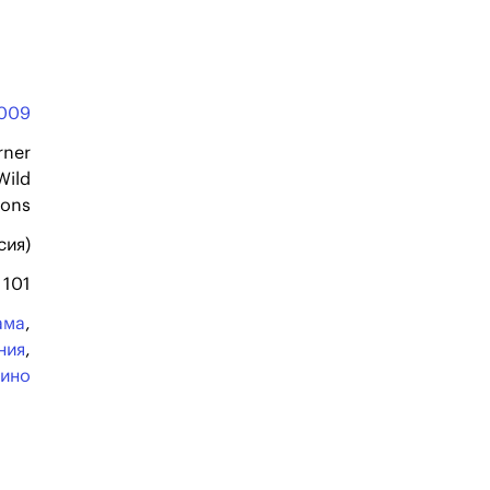
009
rner
Wild
ions
сия)
101
ама
,
ния
,
кино