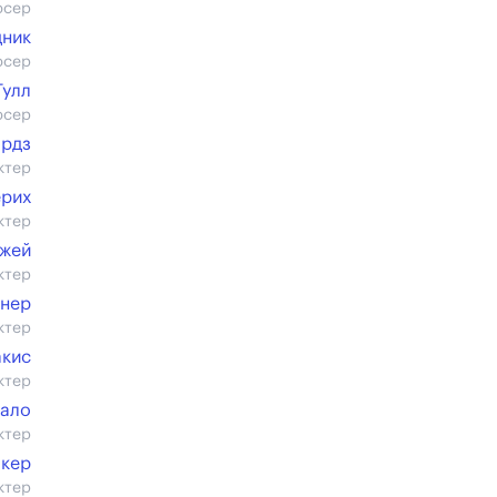
юсер
дник
юсер
Тулл
юсер
ордз
ктер
ерих
ктер
жей
ктер
инер
ктер
акис
ктер
ало
ктер
акер
ктер