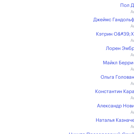
Пол 
А
Джеймс Гандоль
А
Кэтрин О&#39;
А
Лорен Эмбр
А
Майкл Берри
А
Ольга Голова
А
Константин Кар
А
Александр Нов
А
Наталья Казнач
А