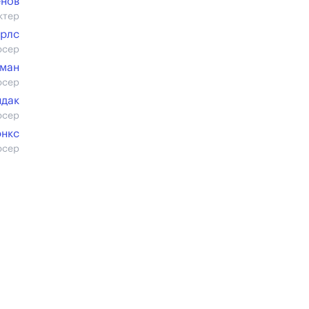
ёнов
ктер
арлс
юсер
цман
юсер
дак
юсер
энкс
юсер