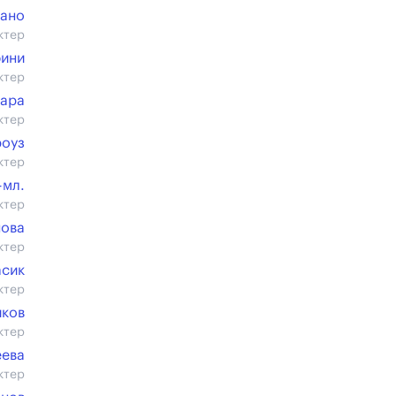
Дано
ктер
фини
ктер
Хара
ктер
оуз
ктер
-мл.
ктер
нова
ктер
асик
ктер
иков
ктер
еева
ктер