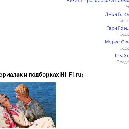
Никита Прозоровский-Сем
А
Джон Б. К
Прод
Гари Гоэ
Прод
Морис Сен
Прод
Том Х
Прод
риалах и подборках Hi-Fi.ru: