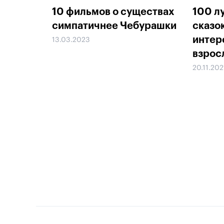
10 фильмов о существах
100 л
симпатичнее Чебурашки
сказо
интер
13.03.2023
взрос
20.11.202