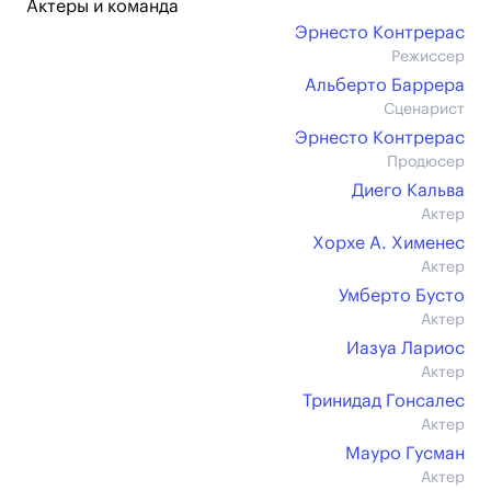
Актеры и команда
Эрнесто Контрерас
Режиссер
Альберто Баррера
Сценарист
Эрнесто Контрерас
Продюсер
Диего Кальва
Актер
Хорхе А. Хименес
Актер
Умберто Бусто
Актер
Иазуа Лариос
Актер
Тринидад Гонсалес
Актер
Мауро Гусман
Актер