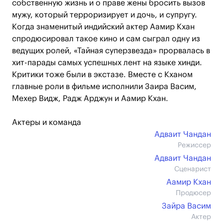
собственную жизнь и о праве жены бросить вызов
мужу, который терроризирует и дочь, и супругу.
Когда знаменитый индийский актер Аамир Кхан
спродюсировал такое кино и сам сыграл одну из
ведущих ролей, «Тайная суперзвезда» прорвалась в
хит-парады самых успешных лент на языке хинди.
Критики тоже были в экстазе. Вместе с Кханом
главные роли в фильме исполнили Заира Васим,
Мехер Видж, Радж Арджун и Аамир Кхан.
Актеры и команда
Адваит Чандан
Режиссер
Адваит Чандан
Сценарист
Аамир Кхан
Продюсер
Зайра Васим
Актер