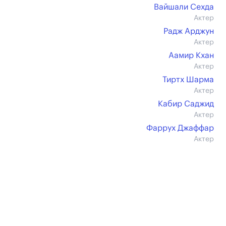
Вайшали Сехда
Актер
Радж Арджун
Актер
Аамир Кхан
Актер
Тиртх Шарма
Актер
Кабир Саджид
Актер
Фаррух Джаффар
Актер