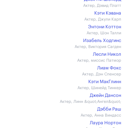
Актер, Дэвид Платт
Кэти Кэвана
Актер, Джули Карп
Энтони Коттон
Актер, Шон Талли
Изабель Ходгинс
Актер, Виктория Сагден
Лесли Никол
Актер, миссис Патмор
Лиам Фокс
Актер, Дэн Спенсер
Кэти МакГлинн
Актер, Шинейд Тинкер
Джейн Дансон
Актер, Линн &quot;Ангел&quot;
Дэбби Раш
Актер, Анна Виндасс
Лаура Нортон