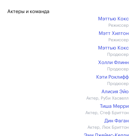
Актеры и команда
Мэттью Кокс
Режиссер
Мэтт Хилтон
Режиссер
Мэттью Кокс
Продюсер
Холли Флинн
Продюсер
Кэти Роклифф
Продюсер
Алисия Эйо
Актер, Руби Хасвелл
Тиша Мерри
Актер, Стеф Бриттон
Дин Фаган
Актер, Люк Бриттон
Эми Джеймс-Келли