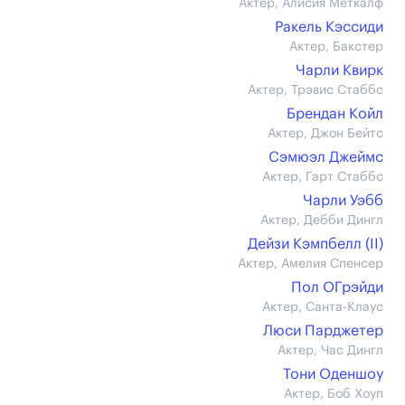
Актер, Алисия Меткалф
Ракель Кэссиди
Актер, Бакстер
Чарли Квирк
Актер, Трэвис Стаббс
Брендан Койл
Актер, Джон Бейтс
Сэмюэл Джеймс
Актер, Гарт Стаббс
Чарли Уэбб
Актер, Дебби Дингл
Дейзи Кэмпбелл (II)
Актер, Амелия Спенсер
Пол ОГрэйди
Актер, Санта-Клаус
Люси Парджетер
Актер, Час Дингл
Тони Оденшоу
Актер, Боб Хоуп