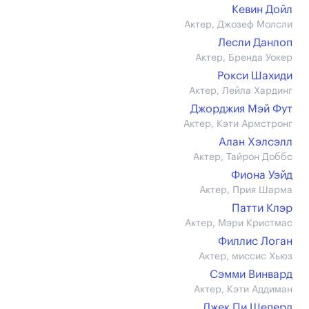
Кевин Дойл
Актер, Джозеф Молсли
Лесли Данлоп
Актер, Бренда Уокер
Рокси Шахиди
Актер, Лейла Хардинг
Джорджия Мэй Фут
Актер, Кэти Армстронг
Алан Хэлсэлл
Актер, Тайрон Доббс
Фиона Уэйд
Актер, Прия Шарма
Патти Клэр
Актер, Мэри Кристмас
Филлис Логан
Актер, миссис Хьюз
Сэмми Винвард
Актер, Кэти Аддиман
Джек Пи Шеперд