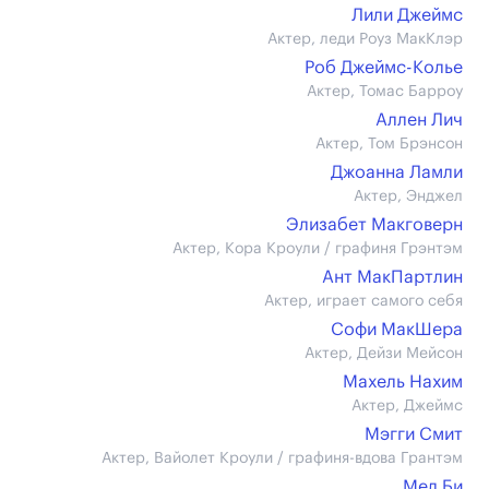
Лили Джеймс
Актер, леди Роуз МакКлэр
Роб Джеймс-Колье
Актер, Томас Барроу
Аллен Лич
Актер, Том Брэнсон
Джоанна Ламли
Актер, Энджел
Элизабет Макговерн
Актер, Кора Кроули / графиня Грэнтэм
Ант МакПартлин
Актер, играет самого себя
Софи МакШера
Актер, Дейзи Мейсон
Махель Нахим
Актер, Джеймс
Мэгги Смит
Актер, Вайолет Кроули / графиня-вдова Грантэм
Мел Би