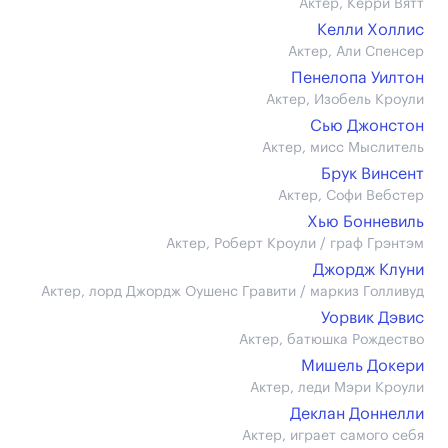
Актер, Керри Вятт
Келли Холлис
Актер, Али Спенсер
Пенелопа Уилтон
Актер, Изобель Кроули
Сью Джонстон
Актер, мисс Мыслитель
Брук Винсент
Актер, Софи Вебстер
Хью Бонневиль
Актер, Роберт Кроули / граф Грэнтэм
Джордж Клуни
Актер, лорд Джордж Оушенс Гравити / маркиз Голливуд
Уорвик Дэвис
Актер, батюшка Рождество
Мишель Докери
Актер, леди Мэри Кроули
Деклан Доннелли
Актер, играет самого себя