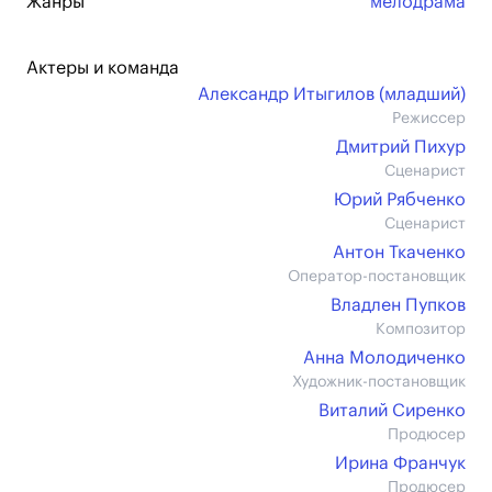
Жанры
мелодрама
Актеры и команда
Александр Итыгилов (младший)
Режиссер
Дмитрий Пихур
Сценарист
Юрий Рябченко
Сценарист
Антон Ткаченко
Оператор-постановщик
Владлен Пупков
Композитор
Анна Молодиченко
Художник-постановщик
Виталий Сиренко
Продюсер
Ирина Франчук
Продюсер