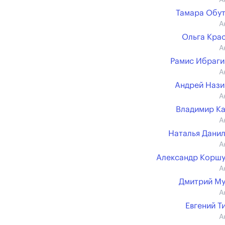
А
Тамара Обу
А
Ольга Кра
А
Рамис Ибраг
А
Андрей Наз
А
Владимир К
А
Наталья Дани
А
Александр Корш
А
Дмитрий М
А
Евгений Т
А