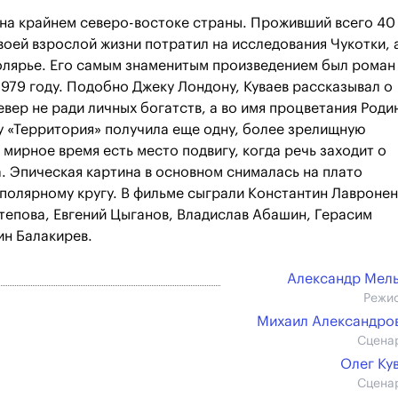
 на крайнем северо-востоке страны. Проживший всего 40
воей взрослой жизни потратил на исследования Чукотки, 
полярье. Его самым знаменитым произведением был роман
979 году. Подобно Джеку Лондону, Куваев рассказывал о
евер не ради личных богатств, а во имя процветания Роди
ду «Территория» получила еще одну, более зрелищную
 мирное время есть место подвигу, когда речь заходит о
 Эпическая картина в основном снималась на плато
полярному кругу. В фильме сыграли Константин Лавронен
тепова, Евгений Цыганов, Владислав Абашин, Герасим
ин Балакирев.
Александр Мел
Режи
Михаил Александров 
Сцена
Олег Ку
Сцена