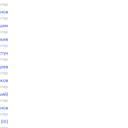
ктер
анов
ктер
ашин
ктер
льев
ктер
стун
ктер
ирев
ктер
пков
ктер
ший)
ктер
анов
ктер
III)