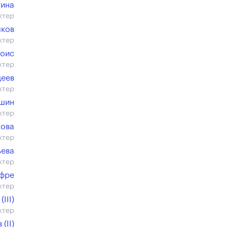
гина
ктер
чков
ктер
оис
ктер
щеев
ктер
шин
ктер
кова
ктер
ьева
ктер
Эфре
ктер
III)
ктер
(II)