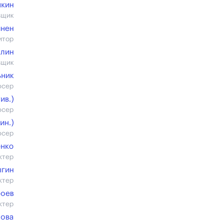
якин
вщик
инен
итор
ллин
вщик
ьник
юсер
ив.)
юсер
ин.)
юсер
енко
ктер
ыгин
ктер
роев
ктер
пова