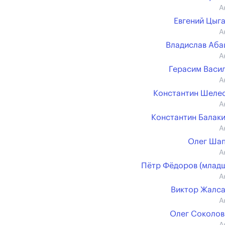
А
Евгений Цыг
А
Владислав Аб
А
Герасим Васи
А
Константин Шеле
А
Константин Балак
А
Олег Ша
А
Пётр Фёдоров (млад
А
Виктор Жалс
А
Олег Соколов (