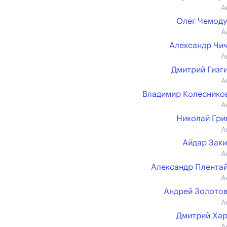
А
Олег Чемод
А
Александр Чи
А
Дмитрий Гизг
А
Владимир Колесников 
А
Николай Гр
А
Айдар Зак
А
Александр Плента
А
Андрей Золото
А
Дмитрий Ха