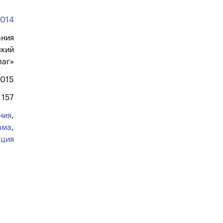
2014
ания
ский
лаг»
2015
157
ния
,
ама
,
ация