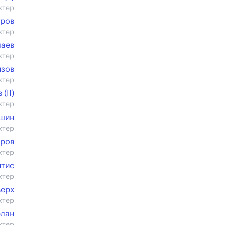
ктер
уров
ктер
чаев
ктер
изов
ктер
(II)
ктер
ишин
ктер
иров
ктер
йтис
ктер
верх
ктер
рлан