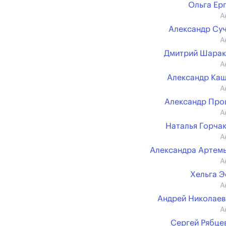
Ольга Ер
А
Александр Су
А
Дмитрий Шарак
А
Александр Ка
А
Александр Про
А
Наталья Горча
А
Александра Артем
А
Хельга 
А
Андрей Николаев (
А
Сергей Рябцев 