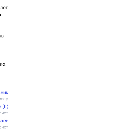
 лет
а
ны,
ко,
ьник
ссер
(II)
рист
ваев
рист