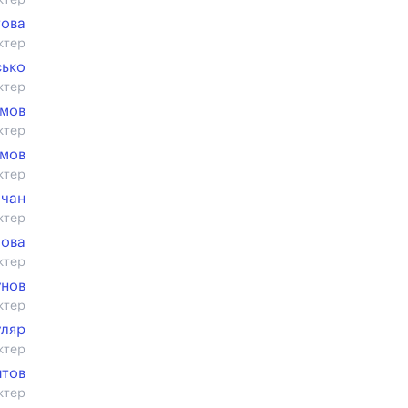
ктер
това
ктер
сько
ктер
имов
ктер
имов
ктер
ачан
ктер
лова
ктер
унов
ктер
уляр
ктер
итов
ктер