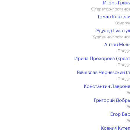
Игорь Грин
Оператор-постано
Томас Кантел
Композ
Эдуард Гизату
Художник-постано
Антон Мел
Прод
Ирина Прохорова (креат
Прод
Вячеслав Чернявский (л
Прод
Константин Лаврон
А
Григорий Добр
А
Егор Бе
А
Ксения Куте