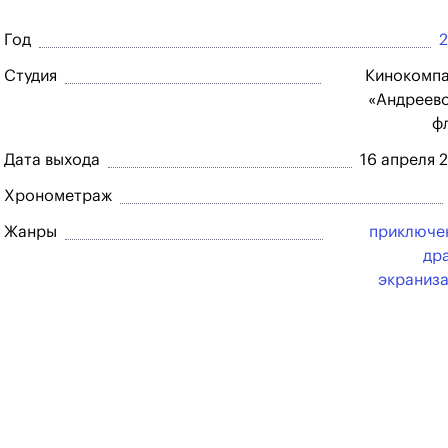
Год
Студия
Кинокомп
«Андреев
ф
Дата выхода
16 апреля 
Хронометраж
Жанры
приключе
др
экраниз