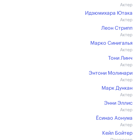
Актер
Идзюмихара Ютака
Актер
Леон Стрипп
Актер
Марко Синигалья
Актер
Тони Линч
Актер
Энтони Молинари
Актер
Марк Дункан
Актер
Энни Эллис
Актер
Ёсинао Аонума
Актер
Кейл Бойтер