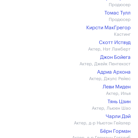
Продюсер
Томас Тулл
Продюсер
Кирсти МакГрегор
Кастинг
Скотт Иствуд
Актер, Нэт Ламберт
Джон Бойега
Актер, Джейк Пентекост
Адриа Архона
Актер, Джулс Рейес
Леви Миден
Актер, Илья
Тянь Цзин
Актер, Льюен Шао
Чарли Дэй
Актер, д-р Ньютон Гейзлер
Бёрн Горман