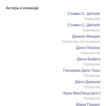
Актеры и команда
Стивен С. ДеНайт
Режиссер
Стивен С. ДеНайт
Сценарист
Дэниэл Миндел
Оператор-постановщик
Джон Песано
Композитор
Джон Бойега
Продюсер
Гильермо Дель Торо
Продюсер
Джон Джашни
Продюсер
Эрик МакЛеод (иcп.)
Продюсер
Мэри Парент