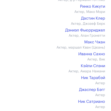
Актер, д-р Германн Готтлиб
Ринко Кикути
Актер, Мако Мори
Дастин Клер
Актер, Джозеф Берк
Дэниэл Фьюрриджел
Актер, Алан Гронетти
Макс Чжан
Актер, маршал Кван (Цюань)
Иванна Сахно
Актер, Вик
Кэйли Спэни
Актер, Амара Намани
Ник Тарабэй
Актер
Джаспер Бэгг
Актер
Ник Сатриано
Актер