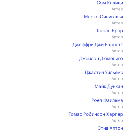
Сэм Калиди
Актер
Марко Синигалья
Актер
Каран Брэр
Актер
Джеффри Джи Барнетт
Актер
Джейсон Дюмениго
Актер
Джастин Уильямс
Актер
Майк Дункан
Актер
Роел Фаильма
Актер
Томас Робинсон Харпер
Актер
Стив Аптон