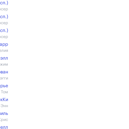
cп.)
юсер
cп.)
юсер
cп.)
юсер
Барр
елия
шэлл
Джим
рван
эгги
ерье
 Том
кКи
 Энн
виль
Крис
белл