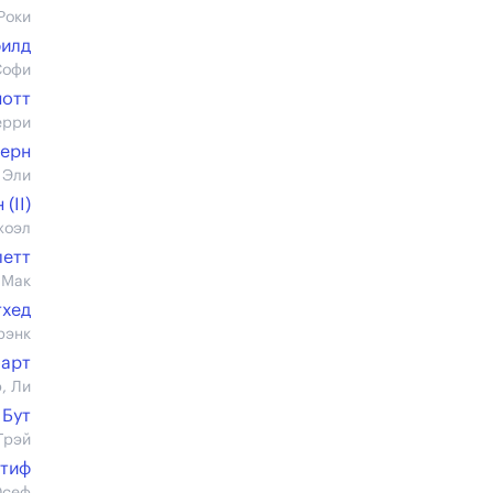
Роки
филд
Софи
нотт
ерри
верн
 Эли
(II)
жоэл
летт
 Мак
тхед
рэнк
арт
, Ли
 Бут
Грэй
тиф