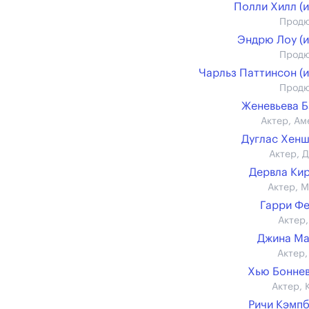
Полли Хилл (и
Прод
Эндрю Лоу (и
Прод
Чарльз Паттинсон (и
Прод
Женевьева 
Актер, Ам
Дуглас Хен
Актер, 
Дервла Ки
Актер, М
Гарри Ф
Актер,
Джина Ма
Актер,
Хью Бонне
Актер, 
Ричи Кэмп