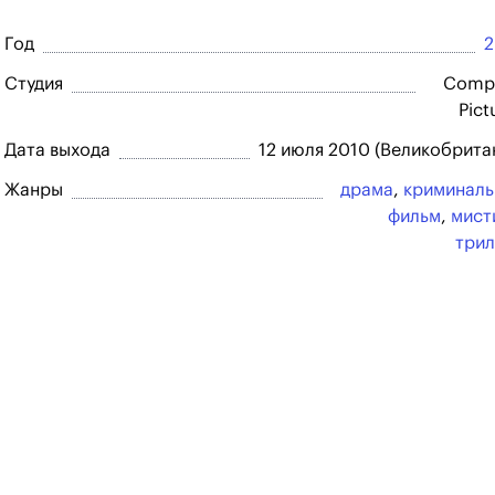
Год
2
Студия
Comp
Pict
Дата выхода
12 июля 2010 (Великобрита
Жанры
драма
,
криминал
фильм
,
мист
три