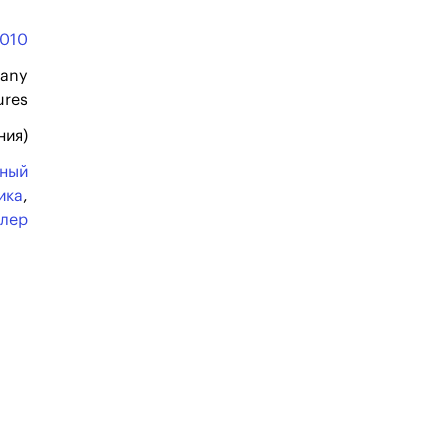
010
any
ures
ния)
ьный
ика
,
ллер