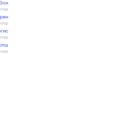
 Зон
ктер
дрен
ктер
агис
ктер
Уолш
ссер