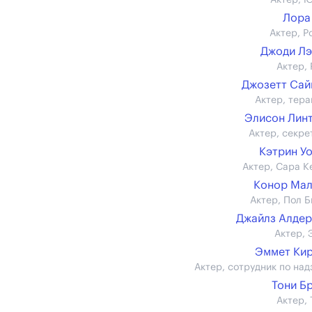
Актер, 
Лора
Актер, Р
Джоди Л
Актер, 
Джозетт Са
Актер, тера
Элисон Лин
Актер, секре
Кэтрин У
Актер, Сара К
Конор Мал
Актер, Пол Б
Джайлз Алде
Актер, 
Эммет Ки
Актер, сотрудник по над
Тони Б
Актер, 