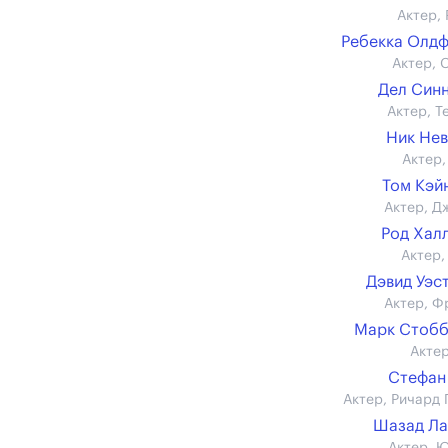
Актер, 
Ребекка Олд
Актер, 
Дел Син
Актер, Т
Ник Не
Актер,
Том Кэйн 
Актер, Д
Род Хал
Актер,
Дэвид Уэс
Актер, Ф
Марк Стобб
Актер
Стефан
Актер, Ричард 
Шазад Ла