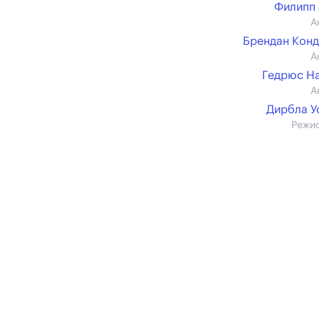
Филипп
А
Брендан Кон
А
Гедрюс Н
А
Дирбла 
Режи