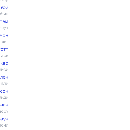
Юсеф
 Уэй
обин
этэм
Роуч
ймон
певт
тотт
тарь
окер
ейси
лен
игли
рсон
Энди
рван
зору
раун
Тони