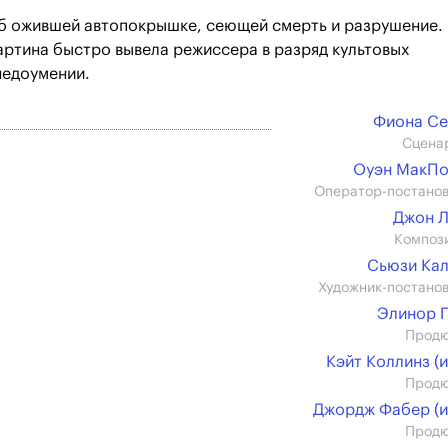
об ожившей автопокрышке, сеющей смерть и разрушение.
ртина быстро вывела режиссера в разряд культовых
недоумении.
Фиона Се
Сцена
Оуэн МакПо
Оператор-постано
Джон 
Композ
Сьюзи Ка
Художник-постано
Элинор 
Прод
Кэйт Коллинз (и
Прод
Джордж Фабер (и
Прод