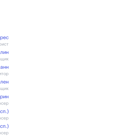
рес
рист
лин
вщик
Ланн
итор
ллен
вщик
Грин
юсер
cп.)
юсер
cп.)
юсер