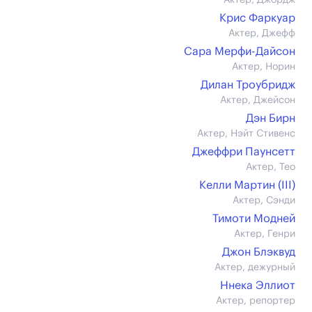
Актер, Джордж
Крис Фаркуар
Актер, Джефф
Сара Мерфи-Дайсон
Актер, Норин
Дилан Троубридж
Актер, Джейсон
Дэн Бирн
Актер, Нэйт Стивенс
Джеффри Паунсетт
Актер, Тео
Келли Мартин (III)
Актер, Сэнди
Тимоти Модней
Актер, Генри
Джон Блэквуд
Актер, дежурный
Ннека Эллиот
Актер, репортер