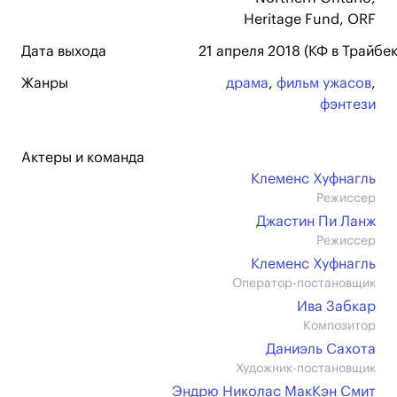
Heritage Fund, ORF
Дата выхода
21 апреля 2018 (КФ в Трайбек
Жанры
драма
,
фильм ужасов
,
фэнтези
Актеры и команда
Клеменс Хуфнагль
Режиссер
Джастин Пи Ланж
Режиссер
Клеменс Хуфнагль
Оператор-постановщик
Ива Забкар
Композитор
Даниэль Сахота
Художник-постановщик
Эндрю Николас МакКэн Смит