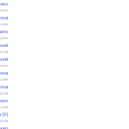
енко
лена
рлов
ашин
ило
ишин
ский
анов
ский
чкин
унов
ский
елов
аров
енко
ская
(II)
анов
скер