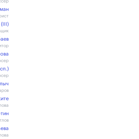
ссер
ман
рист
III)
вщик
баев
итор
нова
юсер
cп.)
юсер
глыч
аров
ките
лова
ютин
глов
аева
лова