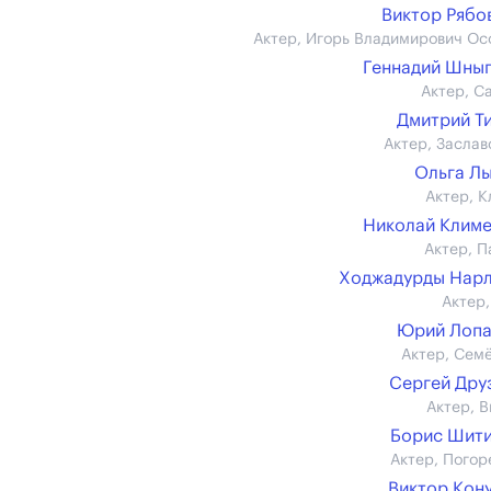
Виктор Рябов 
Актер, Игорь Владимирович Ос
Геннадий Шны
Актер, С
Дмитрий Т
Актер, Заслав
Ольга Л
Актер, К
Николай Клим
Актер, П
Ходжадурды Нар
Актер,
Юрий Лопа
Актер, Сем
Сергей Дру
Актер, В
Борис Шит
Актер, Погор
Виктор Кон