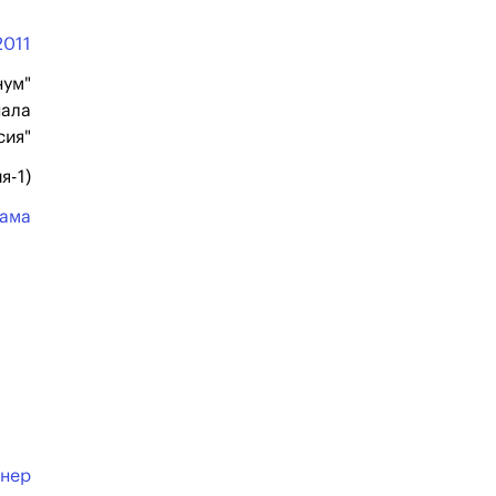
2011
нум"
нала
сия"
я-1)
ама
йнер