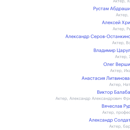
Актер, Х
Рустам Абдраш
Актер,
Алексей Хр
Актер, Р
Александр Серов-Останкин
Актер, В
Владимир Цару
Актер, 
Олег Верш
Актер, Ик
Анастасия Литвинова (
Актер, На
Виктор Балаб
Актер, Александр Александрович Фр
Вячеслав Ру
Актер, профе
Александр Солда
Актер, ба