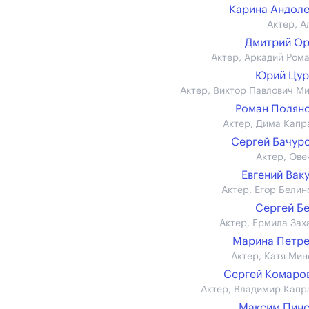
Карина Андол
Актер, А
Дмитрий О
Актер, Аркадий Ром
Юрий Цур
Актер, Виктор Павлович М
Роман Полян
Актер, Дима Капр
Сергей Бачур
Актер, Ове
Евгений Вак
Актер, Егор Белин
Сергей Б
Актер, Ермила Зах
Марина Петр
Актер, Катя Мин
Сергей Комаров 
Актер, Владимир Капр
Максим Пин