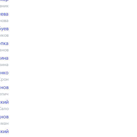
вник
сева
нова
буев
иков
опка
анов
кина
рина
енко
Крон
анов
рпич
ский
Сало
днов
аман
ский