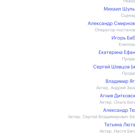
Режи
Михаил Шуль
Сцена
Александр Смирнов (
Оператор-постано
Игорь Ба
Композ
Екатерина Ефа
Прод
Сергей Шевцов (и
Прод
Владимир Я
Актер, Андрей Зах
Агния Дитковс
Актер, Ольга Бег
Александр Т
Актер, Сергей Владимирович Бе
Татьяна Лют
Актер, Настя Бег