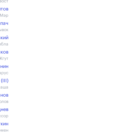
вост
итов
 Мэр
ипач
ывок
ский
обла
лков
Жгут
инин
арус
III)
таша
анов
олов
днев
ссор
ткин
рмен