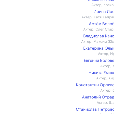
Актер, полко
Ирина Ло
Актер, Катя Капра
Артём Воло
Актер, Олег Стар
Владислав Кан
Актер, Максим Жб
Екатерина Оль
Актер, И
Евгений Волов
Актер, 
Никита Емш
Актер, Ки
Константин Орлив
Актер, 
Анатолий Отра
Актер, Ш
Станислав Петров