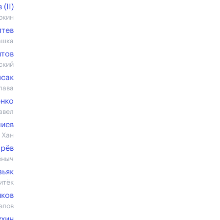
(II)
окин
птев
ашка
итов
ский
ысак
лава
енко
авел
лиев
 Хан
рёв
ёныч
зьяк
итёк
иков
елов
ухин