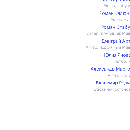
Актер, забул
Роман Калюж
Актер, ку
Роман Стаб
Актер, помощник Ми
Дмитрий Ар
Актер, подручный Ми
Юлия Янов
Актер, 
Александр Марг
Актер, Кул
Владимир Род
Художник-постано