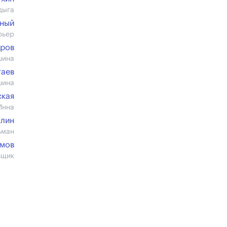
дыга
ный
рьер
уров
шина
таев
шина
ская
Инна
олин
ьман
имов
вщик