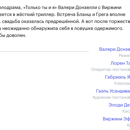
лодрама, «Только ты и я» Валери Донзелли с Виржини
тся в жёсткий триллер. Встреча Бланш и Грега вполне
о, свадьба оказалась предрешённой. А вот после торжест
нш неожиданно обнаружила себя в ловушке одержимого.
бы доволен.
Валери Донз
Режи
Лорен Т
Оператор-постано
Габриэль 
Композ
Гаэль Усандив
Художник-постано
Элоди Д
Кас
Виржини Эф
А