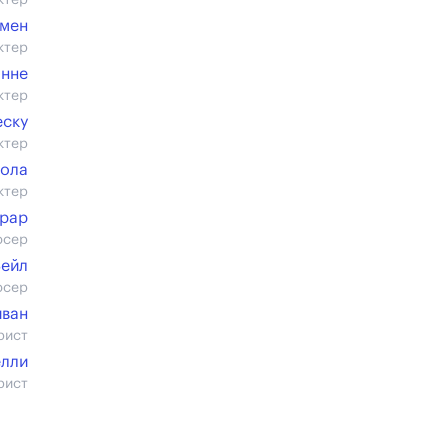
ктер
рмен
ктер
нне
ктер
еску
ктер
ола
ктер
рар
юсер
Вейл
юсер
иван
рист
елли
рист