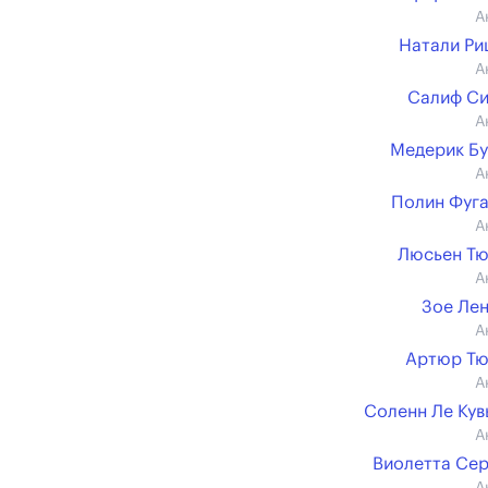
А
Натали Р
А
Салиф С
А
Медерик Б
А
Полин Фуг
А
Люсьен Т
А
Зое Ле
А
Артюр Тю
А
Соленн Ле Ку
А
Виолетта Се