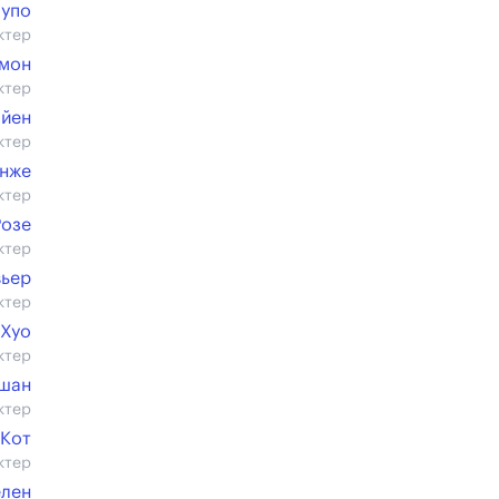
Пупо
ктер
ймон
ктер
айен
ктер
инже
ктер
Розе
ктер
вьер
ктер
 Хуо
ктер
шан
ктер
 Кот
ктер
елен