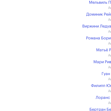
Мельвиль 
А
Доминик Ре
А
Виржини Леду
А
Романа Бор
А
Матьё 
А
Мари Ри
А
Гуан
А
Филипп Ю
А
Лоранс
А
Бертран Б