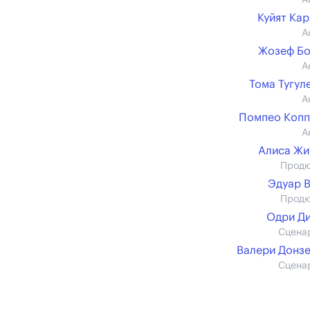
А
Куйят Ка
А
Жозеф Бо
А
Тома Тугул
А
Помпео Копп
А
Алиса Жи
Прод
Эдуар 
Прод
Одри Д
Сцена
Валери Донз
Сцена