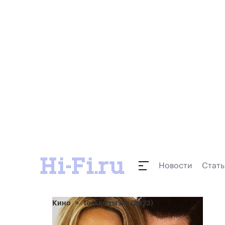
Новости
Стать
Кино
Только ты и я (2023)