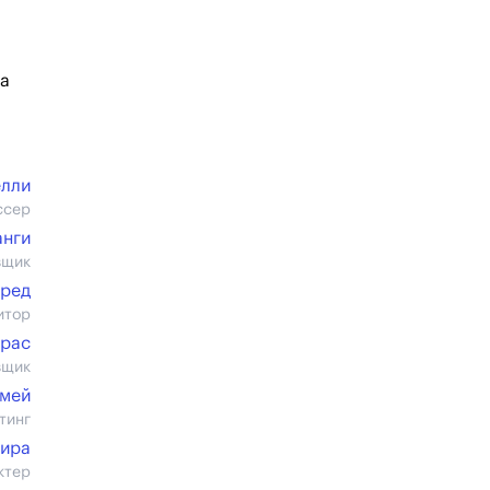
ва
елли
ссер
анги
вщик
Яред
итор
арас
вщик
емей
тинг
ира
ктер