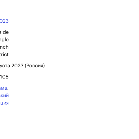
023
s de
ngle
unch
trict
густа 2023 (Россия)
105
ама
,
ский
ация