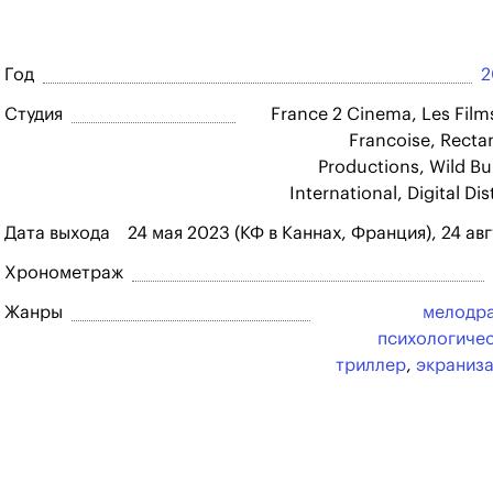
Год
2
Студия
France 2 Cinema, Les Film
Francoise, Recta
Productions, Wild B
International, Digital Dis
Дата выхода
24 мая 2023 (КФ в Каннах, Франция), 24 ав
Хронометраж
Жанры
мелодр
психологиче
триллер
,
экраниз