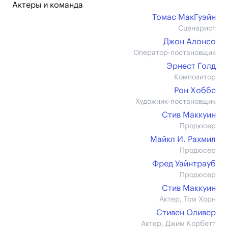
Актеры и команда
Томас МакГуэйн
Сценарист
Джон Алонсо
Оператор-постановщик
Эрнест Голд
Композитор
Рон Хоббс
Художник-постановщик
Стив Маккуин
Продюсер
Майкл И. Рахмил
Продюсер
Фред Уайнтрауб
Продюсер
Стив Маккуин
Актер, Том Хорн
Стивен Оливер
Актер, Джим Корбетт