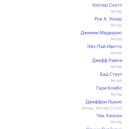
Уолтер Скотт
Актер
Рок А. Уокер
Актер
Джимми Медеарис
Актер
Эйч Пэй Иветтс
Актер
Джефф Рэмси
Актер
Бад Стаут
Актер
Гари Комбс
Актер
Джеффри Льюис
Актер, Уолтер Столл
Чак Хэнсон
Актер