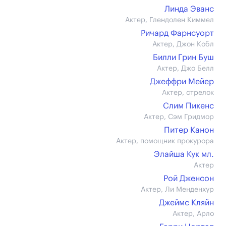
Линда Эванс
Актер, Глендолен Киммел
Ричард Фарнсуорт
Актер, Джон Кобл
Билли Грин Буш
Актер, Джо Белл
Джеффри Мейер
Актер, стрелок
Слим Пикенс
Актер, Сэм Гридмор
Питер Канон
Актер, помощник прокурора
Элайша Кук мл.
Актер
Рой Дженсон
Актер, Ли Менденхур
Джеймс Кляйн
Актер, Арло