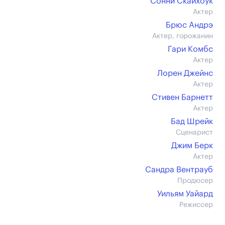
Сонни Скайхоук
Актер
Брюс Андрэ
Актер, горожанин
Гари Комбс
Актер
Лорен Джейнс
Актер
Стивен Барнетт
Актер
Бад Шрейк
Сценарист
Джим Берк
Актер
Сандра Вентрауб
Продюсер
Уильям Уайард
Режиссер