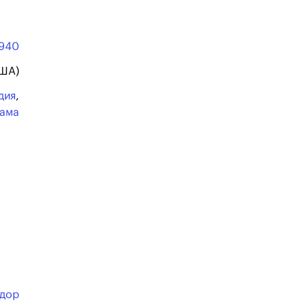
940
США)
дия
,
ама
идор