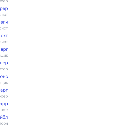
ссер
ерер
рист
евич
рист
Хехт
рист
берг
вщик
апер
итор
бонс
вщик
харт
юсер
марр
uot;
ейбл
псон