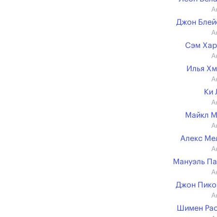
А
Джон Блей
А
Сэм Хар
А
Илья Х
А
Ки
А
Майкл М
А
Алекс Ме
А
Мануэль П
А
Джон Пико
А
Шимен Ра