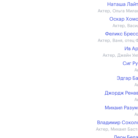
Наташа Лай
Актер, Ольга Мила
Оскар Хом
Актер, Васи
Феликс Брес
Актер, Ваня, отец 
Ив А
Актер, Джейн Уи
Сиг Р
А
Эдгар Б
А
Джордж Рена
А
Михаил Разу
А
Владимир Сокол
Актер, Михаил Баст
Леон Бел