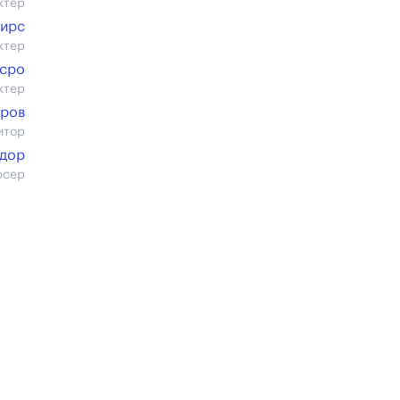
ктер
тирс
ктер
Асро
ктер
тров
итор
идор
юсер