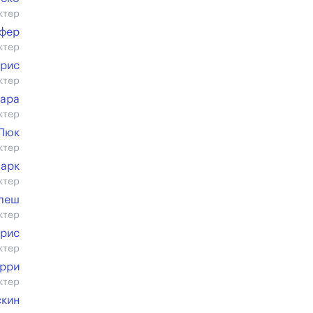
ктер
фер
ктер
рис
ктер
мара
ктер
 Люк
ктер
арк
ктер
леш
ктер
арис
ктер
рри
ктер
скин