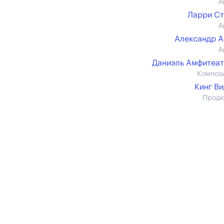
А
Ларри С
А
Александр 
А
Даниэль Амфитеа
Композ
Кинг В
Прод