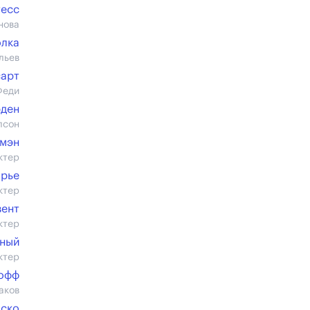
тесс
нова
олка
льев
сарт
Феди
рден
лсон
умэн
ктер
арье
ктер
вент
ктер
мный
ктер
офф
аков
аско