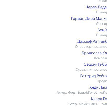
Режи
Чарлз Лед
Сцена
Герман Джей Манк
Сцена
Бен 
Сцена
Джозеф Раттен
Оператор-постано
Бронислав К
Композ
Седрик Гиб
Художник-постано
Готфрид Рейн
Прод
Хеди Ла
Актер, Федя &quot;Голубчик&q
Кларк Г
Актер, МакКинли Б. Том