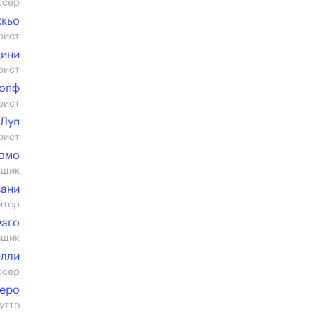
ссер
ккьо
рист
ини
рист
опф
рист
 Луп
рист
комо
вщик
вани
итор
Фаго
вщик
елли
юсер
еро
утто