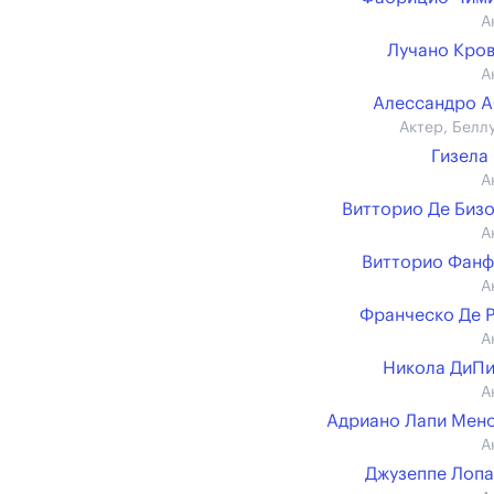
А
Лучано Кро
А
Алессандро 
Актер, Белл
Гизела
А
Витторио Де Биз
А
Витторио Фан
А
Франческо Де 
А
Никола ДиП
А
Адриано Лапи Мен
А
Джузеппе Лоп