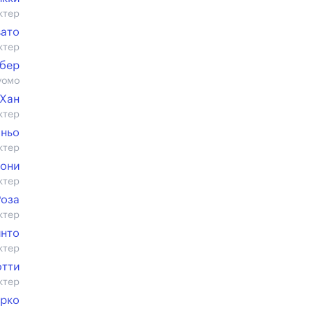
ктер
вато
ктер
Абер
уомо
 Хан
ктер
оньо
ктер
фони
ктер
Роза
ктер
инто
ктер
отти
ктер
арко