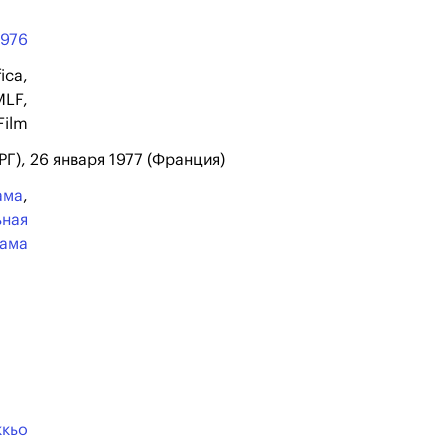
1976
ica,
MLF,
Film
РГ), 26 января 1977 (Франция)
ама
,
ьная
ама
ккьо