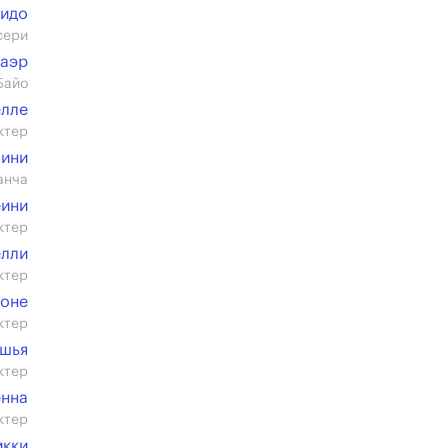
чидо
сери
ваэр
Байо
елле
ктер
мини
анча
еини
ктер
елли
ктер
роне
ктер
ашья
ктер
нна
ктер
икки