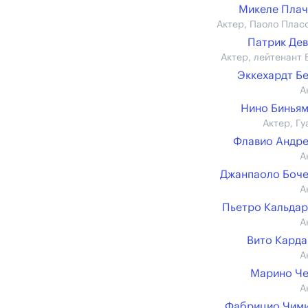
Микеле Пла
Актер, Паоло Плас
Патрик Де
Актер, лейтенант 
Эккехардт Б
А
Нино Бинья
Актер, Гу
Флавио Андр
А
Джанпаоло Боч
А
Пьетро Кальда
А
Вито Кард
А
Марино Че
А
Фабрицио Чим