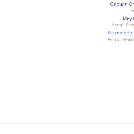
Сирилл С
А
Миу 
Актер, Роз
Петер Бер
Актер, полко