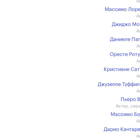
А
Массимо Лоре
А
Джиджо Мо
А
Даниеле Па
А
Оресте Рот
А
Кристиане Са
А
Джузеппе Туффи
А
Пьеро 
Актер, сер
Массимо Бо
А
Дарио Кантар
А