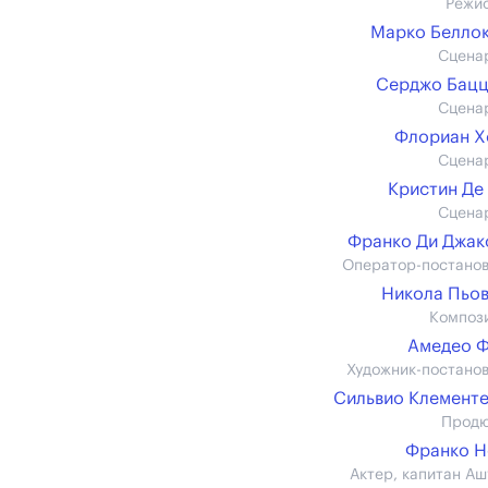
Режи
Марко Белло
Сцена
Серджо Бацц
Сцена
Флориан Х
Сцена
Кристин Де
Сцена
Франко Ди Джа
Оператор-постано
Никола Пьо
Композ
Амедео 
Художник-постано
Сильвио Клемент
Прод
Франко Н
Актер, капитан Аш