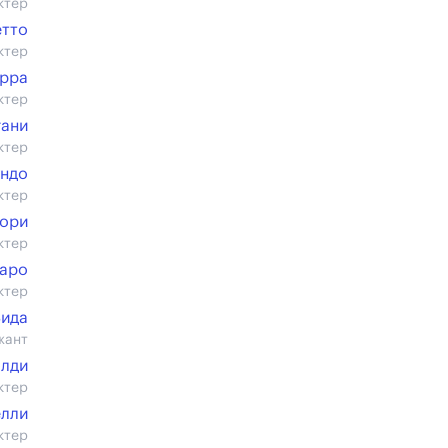
ктер
тто
ктер
рра
ктер
гани
ктер
ундо
ктер
тори
ктер
ларо
ктер
Вида
жант
лди
ктер
елли
ктер