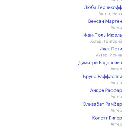
Актер
Люба Герчикофф
Актер, Нина
Венсан Мартен
Актер
Жан-Поль Мюэль
Актер, Григорий
Ивет Пети
Актер, Ирина
Димитри Радочевич
Актер
Бруно Раффаелли
Актер
Андре Раффар
Актер
Элизабет Рамбер
Актер
Колетт Рипер
Актер