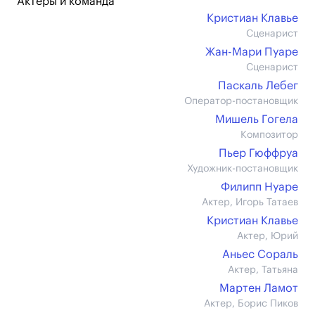
Актеры и команда
Кристиан Клавье
Сценарист
Жан-Мари Пуаре
Сценарист
Паскаль Лебег
Оператор-постановщик
Мишель Гогела
Композитор
Пьер Гюффруа
Художник-постановщик
Филипп Нуаре
Актер, Игорь Татаев
Кристиан Клавье
Актер, Юрий
Аньес Сораль
Актер, Татьяна
Мартен Ламот
Актер, Борис Пиков