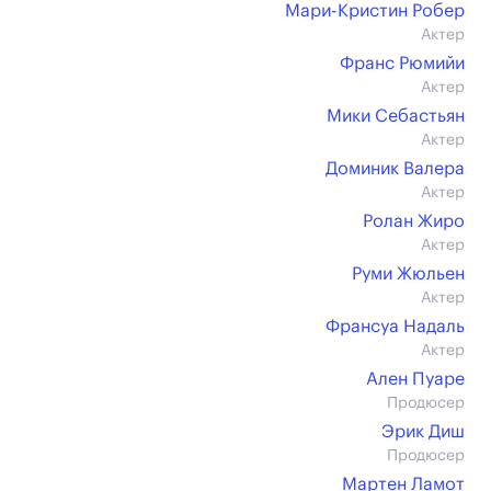
Мари-Кристин Робер
Актер
Франс Рюмийи
Актер
Мики Себастьян
Актер
Доминик Валера
Актер
Ролан Жиро
Актер
Руми Жюльен
Актер
Франсуа Надаль
Актер
Ален Пуаре
Продюсер
Эрик Диш
Продюсер
Мартен Ламот