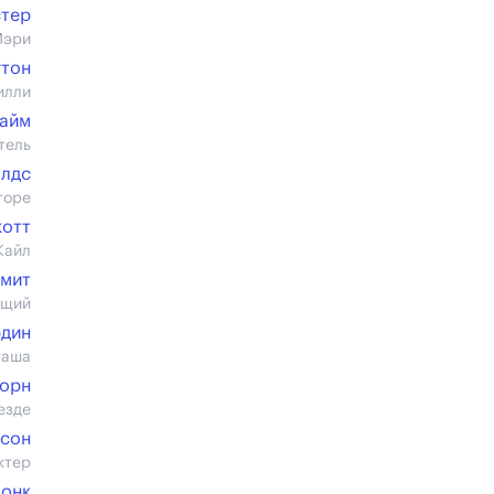
стер
Мэри
гтон
илли
айм
тель
олдс
торе
котт
Кайл
Смит
ющий
рдин
таша
Хорн
езде
нсон
ктер
онк