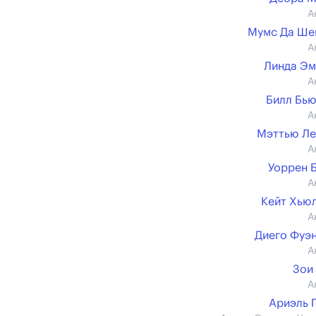
А
Мумс Да Ше
А
Линда Э
А
Билл Бь
А
Мэттью Ле
А
Уоррен 
А
Кейт Хью
А
Диего Фуэ
А
Зои
А
Ариэль 