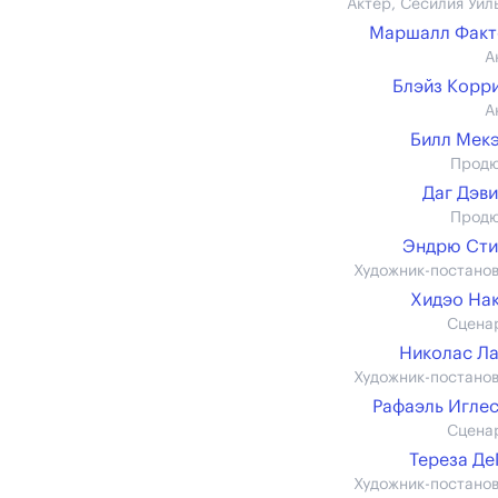
Актер, Сесилия Уил
Маршалл Факт
А
Блэйз Корр
А
Билл Мек
Прод
Даг Дэв
Прод
Эндрю Сти
Художник-постано
Хидэо На
Сцена
Николас Л
Художник-постано
Рафаэль Игле
Сцена
Тереза Д
Художник-постано