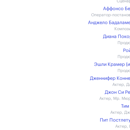
Сцена
Аффонсо Б
Оператор-постано
Анджело Бадалам
Композ
Диана Пок
Прод
Ро
Прод
Эшли Крамер (и
Прод
Дженнифер Конн
Актер, Д
Джон Си Р
Актер, Мр. Мю
Тим
Актер, Д
Пит Постлет
Актер, 