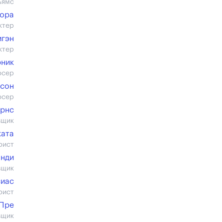
ьямс
ора
ктер
игэн
ктер
эник
юсер
исон
юсер
рнс
вщик
ката
рист
анди
вщик
сиас
рист
еПре
вщик