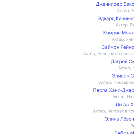
Дженнифер Бэк
Актер, 
Эдвард Кеннин
Актер, Б
Кэмрин Мэнх
Актер, Учи
Саймон Рейн
Актер, Человек на элева
Дагрей С
Актер, 
Элисон 
Актер, Проверя
Перла Хани-Джа
Актер, На
Ди Ар 
Актер, Человек в по
Элина Лёве
А
Дебра М