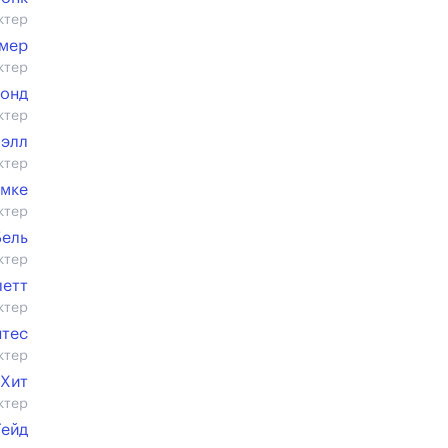
ктер
мер
ктер
монд
ктер
юэлл
ктер
мке
ктер
Бель
ктер
летт
ктер
нтес
ктер
 Хит
ктер
Гейд