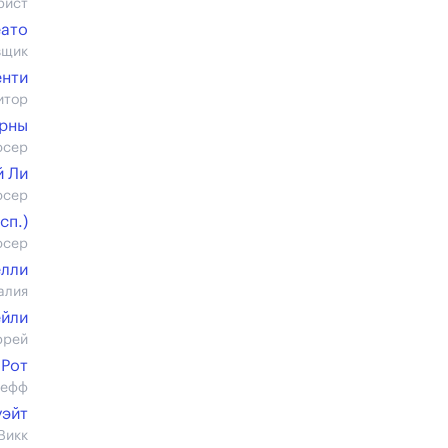
рист
еато
вщик
енти
итор
орны
юсер
й Ли
юсер
cп.)
юсер
елли
алия
ейли
ррей
 Рот
жефф
уэйт
Викк