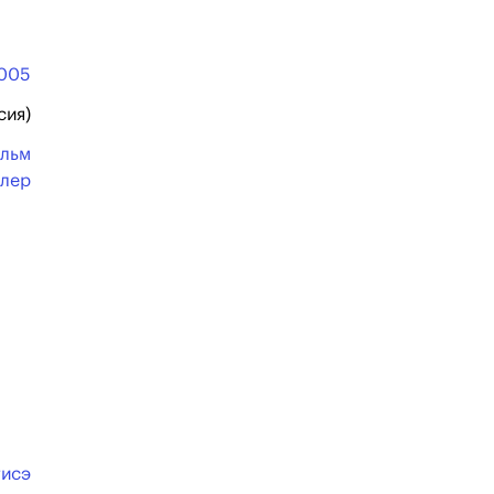
005
сия)
льм
ллер
тисэ