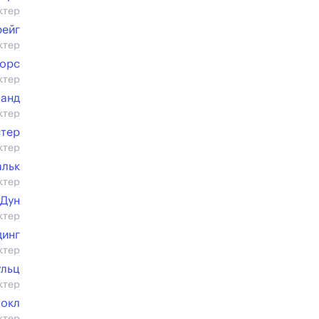
ктер
рейг
ктер
орс
ктер
ланд
ктер
стер
ктер
льк
ктер
 Дун
ктер
динг
ктер
ульц
ктер
Хокл