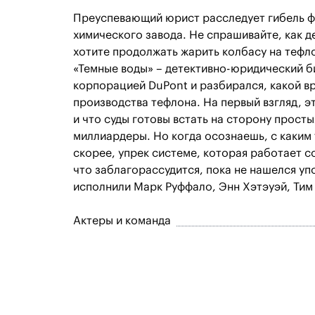
Преуспевающий юрист расследует гибель ф
химического завода. Не спрашивайте, как де
хотите продолжать жарить колбасу на тефл
«Темные воды» – детективно-юридический б
корпорацией DuPont и разбирался, какой в
производства тефлона. На первый взгляд, э
и что суды готовы встать на сторону просты
миллиардеры. Но когда осознаешь, с каким 
скорее, упрек системе, которая работает 
что заблагорассудится, пока не нашелся уп
исполнили Марк Руффало, Энн Хэтэуэй, Тим
Актеры и команда