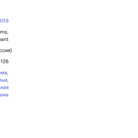
2019
ilms,
pant
ссия)
126
ама
,
льм
,
ьная
ама