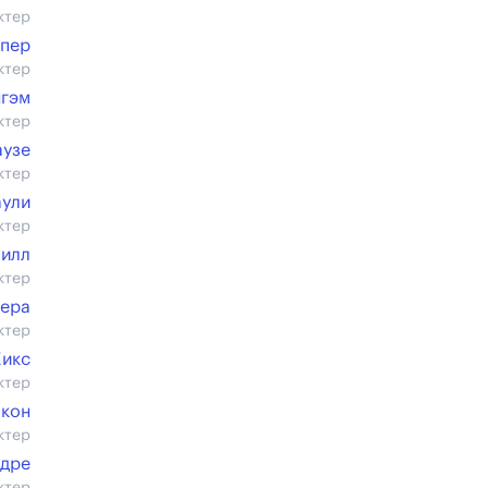
ктер
рпер
ктер
нгэм
ктер
аузе
ктер
аули
ктер
Хилл
ктер
Вера
ктер
Хикс
ктер
лкон
ктер
ндре