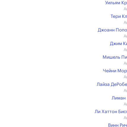
Уильям К
А
Тери К
А
Джоанн Попо
А
Джим К
А
Мишель Пи
А
Чейни Мор
А
Лайза ДеРоб
А
Лиман
А
Ли Хаттон Би
А
Винн Ри