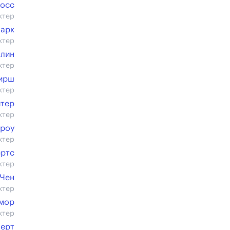
росс
ктер
ларк
ктер
лин
ктер
ирш
ктер
тер
ктер
роу
ктер
ертс
ктер
 Чен
ктер
смор
ктер
черт