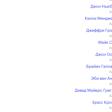
А
Джон Ньюб
А
Келли Мендж
А
Джеффри Гро
А
Майк 
А
Джон Ос
А
Брайан Галл
А
Эби ван А
А
Дэвид Майерс Гре
А
Брюс Кро
А