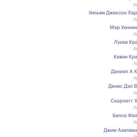
А
Уильям Джексон Ха
А
Мэр Уинни
А
Луиза Кр
А
Кевин Кр
А
Даниэл А 
А
Денис Дэл 
А
Скарлетт 
А
Белла Фэ
А
Джим Азелва