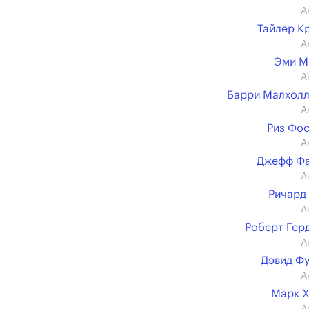
А
Тайлер К
А
Эми М
А
Барри Малхол
А
Риз Фо
А
Джефф Фа
А
Ричард
А
Роберт Гер
А
Дэвид Ф
А
Марк 