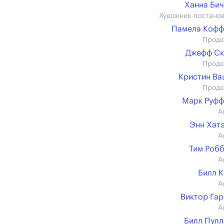
Ханна Би
Художник-постано
Памела Кофф
Прод
Джефф Ск
Прод
Кристин В
Прод
Марк Руфф
А
Энн Хэт
А
Тим Роб
А
Билл 
А
Виктор Га
А
Билл Пул