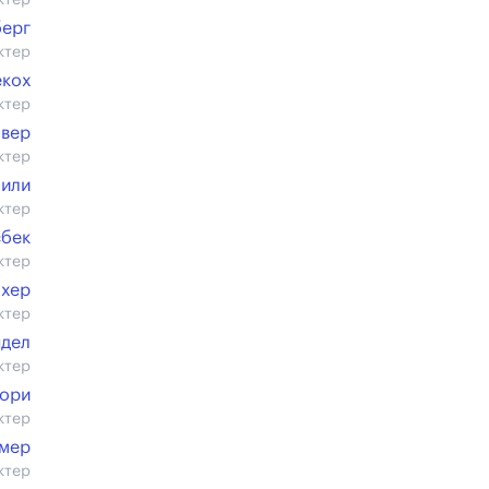
ктер
ерг
ктер
екох
ктер
вер
ктер
Сили
ктер
бек
ктер
ахер
ктер
ндел
ктер
гори
ктер
мер
ктер