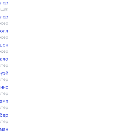
члер
вщик
лер
юсер
олл
юсер
ашон
юсер
ало
ктер
эуэй
ктер
бинс
ктер
Кэмп
ктер
рбер
ктер
лман