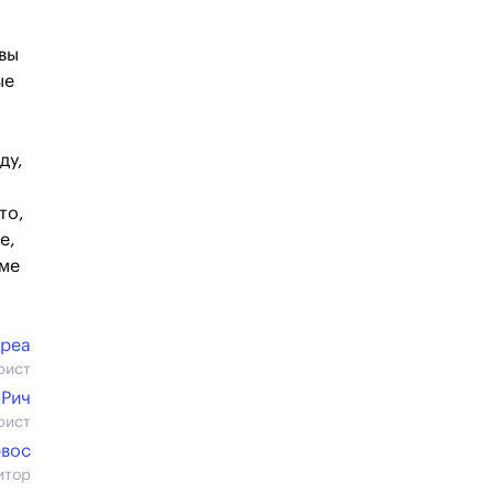
 вы
ые
ду,
то,
е,
ьме
реа
рист
 Рич
рист
рвос
итор