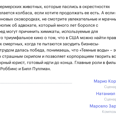
ермерских животных, которые паслись в окрестностях
лается колбаса, если хотите продолжать ее есть. А если
оновых сковородках, не смотрите увлекательные и мрачн
иопик об адвокате, который много лет боролся с
ред могут причинить химикаты, используемые для
то триумфальное кино о том, что в США можно найти прав
х смертных, когда те пытаются засудить бизнесы-
трудом далась победа, понимаешь, что «Темные воды» – э
со страшным скрипом и позволяет корпорациям творить вс
орный юрист, готовый идти до конца. Главные роли в фил
 Роббинс и Билл Пуллман.
Марио Кор
Сцена
Натаниэл
Сцена
Марсело За
Композ