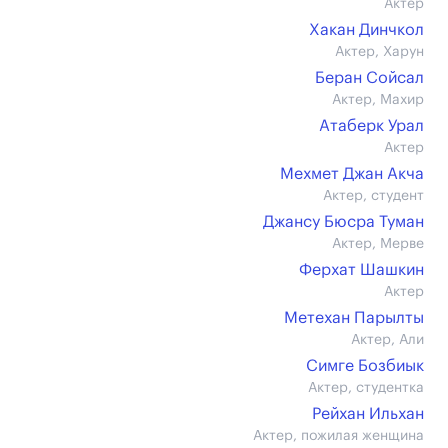
Актер
Хакан Динчкол
Актер, Харун
Беран Сойсал
Актер, Махир
Атаберк Урал
Актер
Мехмет Джан Акча
Актер, студент
Джансу Бюсра Туман
Актер, Мерве
Ферхат Шашкин
Актер
Метехан Парылты
Актер, Али
Симге Бозбиык
Актер, студентка
Рейхан Ильхан
Актер, пожилая женщина