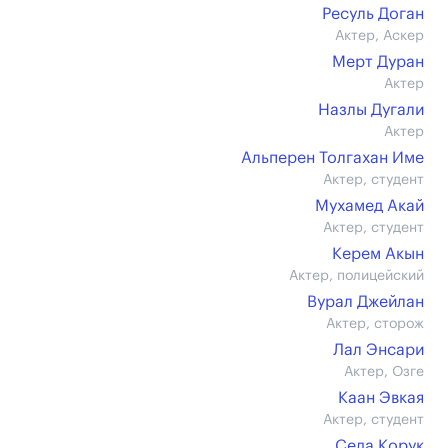
Ресуль Доган
Актер, Аскер
Мерт Дуран
Актер
Назлы Дугали
Актер
Альперен Толгахан Име
Актер, студент
Мухамед Акай
Актер, студент
Керем Акын
Актер, полицейский
Вурал Джейлан
Актер, сторож
Лал Энсари
Актер, Озге
Каан Эвкая
Актер, студент
Седа Корук