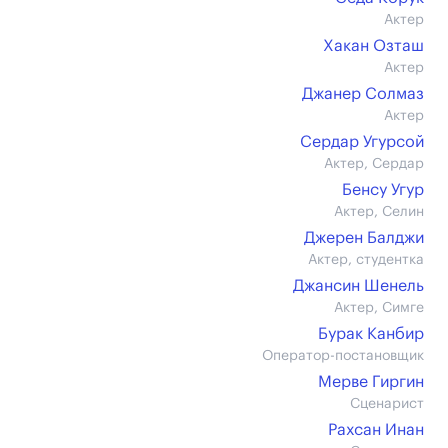
Актер
Хакан Озташ
Актер
Джанер Солмаз
Актер
Сердар Угурсой
Актер, Сердар
Бенсу Угур
Актер, Селин
Джерен Балджи
Актер, студентка
Джансин Шенель
Актер, Симге
Бурак Канбир
Оператор-постановщик
Мерве Гиргин
Сценарист
Рахсан Инан