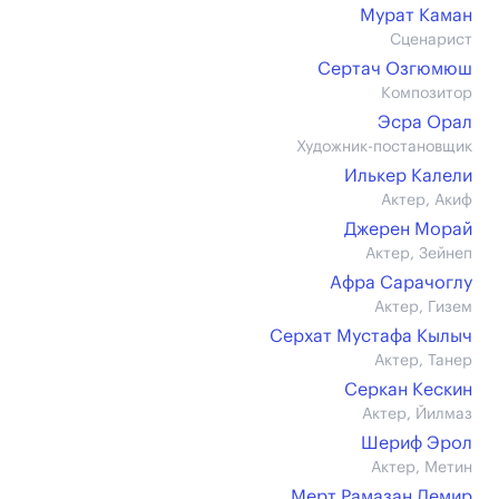
Мурат Каман
Сценарист
Сертач Озгюмюш
Композитор
Эсра Орал
Художник-постановщик
Илькер Калели
Актер, Акиф
Джерен Морай
Актер, Зейнеп
Афра Сарачоглу
Актер, Гизем
Серхат Мустафа Кылыч
Актер, Танер
Серкан Кескин
Актер, Йилмаз
Шериф Эрол
Актер, Метин
Мерт Рамазан Демир