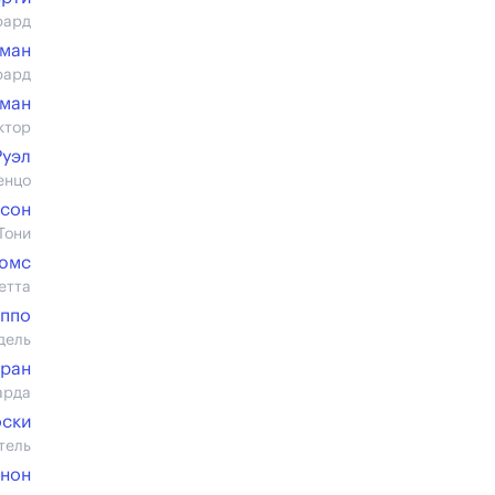
юард
ман
юард
нман
ктор
Руэл
енцо
исон
Тони
юмс
етта
иппо
дель
рран
арда
ски
тель
ннон