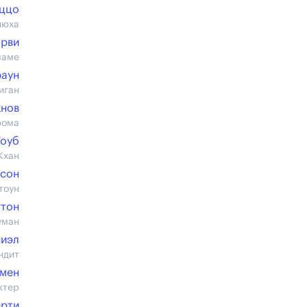
уццо
нюха
арви
ламе
раун
иган
нов
рома
оуб
Кхан
исон
тоун
гтон
уман
ниэл
ндит
дмен
ктер
рти