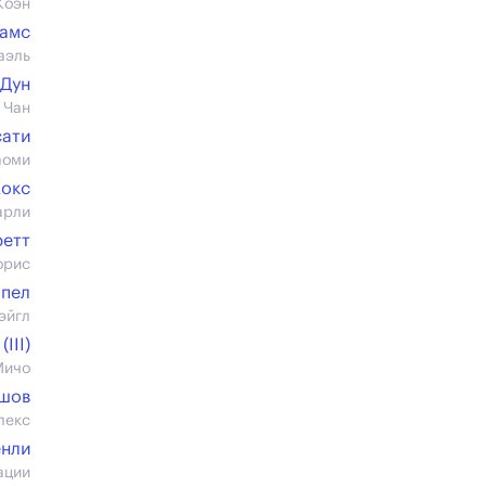
Коэн
дамс
аэль
 Дун
 Чан
сати
аоми
Кокс
арли
ретт
орис
ппел
эйгл
III)
Мичо
ашов
лекс
енли
ации