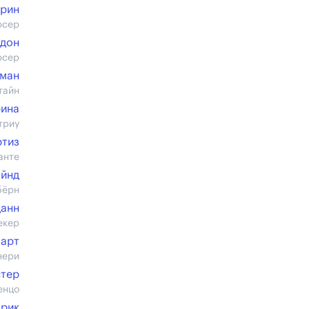
ррин
юсер
ндон
юсер
ман
тайн
рина
триу
ртиз
анте
айнд
бёрн
Данн
екер
Харт
нери
стер
енцо
дрик