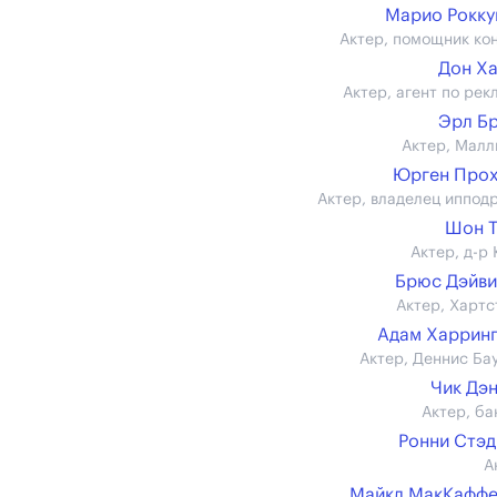
Марио Рокк
Актер, помощник ко
Дон Х
Актер, агент по рек
Эрл Б
Актер, Малл
Юрген Прох
Актер, владелец иппод
Шон Т
Актер, д-р 
Брюс Дэйв
Актер, Хартс
Адам Харрин
Актер, Деннис Ба
Чик Дэ
Актер, ба
Ронни Стэ
А
Майкл МакКаффе