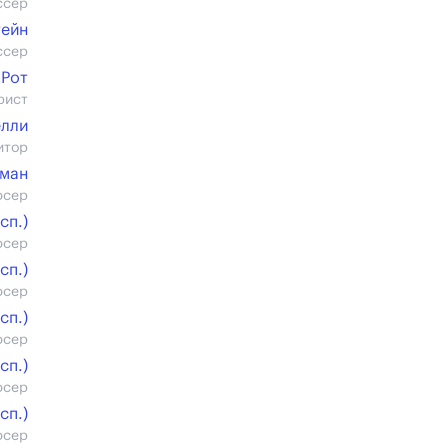
ссер
тейн
ссер
 Рот
рист
елли
итор
ман
юсер
cп.)
юсер
cп.)
юсер
cп.)
юсер
cп.)
юсер
cп.)
юсер