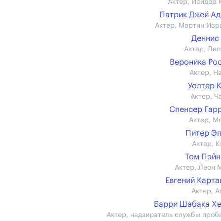
Актер, Исидор 
Патрик Джей А
Актер, Мартин Иср
Деннис
Актер, Лео
Вероника Ро
Актер, Н
Уолтер 
Актер, Ч
Спенсер Гар
Актер, М
Питер Э
Актер, К
Том Пэйн (
Актер, Леон 
Евгений Карт
Актер, А
Барри Шабака Х
Актер, надзиратель службы проб