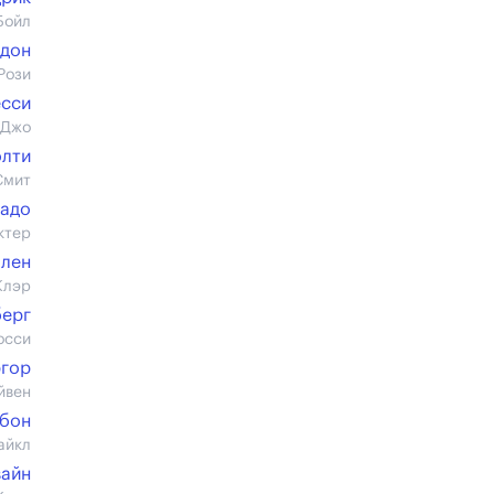
Бойл
ндон
Рози
есси
 Джо
олти
Смит
гадо
ктер
ллен
Клэр
берг
осси
ргор
йвен
мбон
айкл
вайн