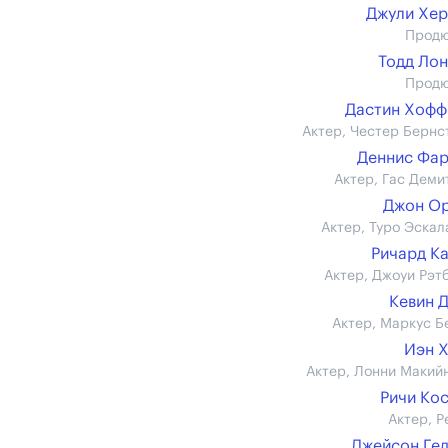
Джули Хе
Прод
Тодд Ло
Прод
Дастин Хофф
Актер, Честер Бернс
Деннис Фа
Актер, Гас Деми
Джон О
Актер, Туро Эскал
Ричард К
Актер, Джоуи Рэт
Кевин 
Актер, Маркус Б
Иэн 
Актер, Лонни Макий
Ричи Ко
Актер, Р
Джейсон Ге