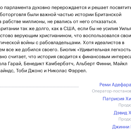
го парламента духовно перерождается и решает посвятит
аботорговля были важной частью истории Британской
 рабстве миллионы, не рвались от него отказаться.
итании так же долго, как в США, если бы не усилия Уиль
 истово верующим христианином, что воспользовался сво
тической войны с рабовладельцами. Хотя идеалистов в
м все же добился своего. Биопик «Удивительная легкость
ивно считает, что история сводится к финансовым интерес
ола Гарай, Бенедикт Камбербэтч, Альберт Финни, Майкл
Хайндс, Тоби Джонс и Николас Фэррел.
Реми Адефар
Оператор-постано
Патрисия Х
Прод
Дэвид 
Прод
Джинни