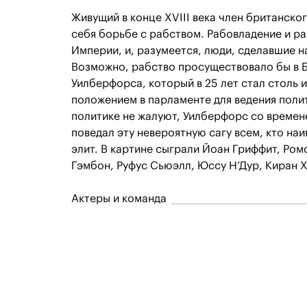
Живущий в конце XVIII века член британско
себя борьбе с рабством. Рабовладение и р
Империи, и, разумеется, люди, сделавшие на
Возможно, рабство просуществовало бы в Бр
Уилберфорса, который в 25 лет стал столь
положением в парламенте для ведения поли
политике не жалуют, Уилберфорс со времене
поведал эту невероятную сагу всем, кто на
элит. В картине сыграли Йоан Гриффит, Ром
Гэмбон, Руфус Сьюэлл, Юссу Н’Дур, Киран 
Актеры и команда