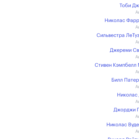
Тоби Д
А
Николас Фар
А
Сильвестра ЛеТу
А
Джереми Св
А
Стивен Кэмпбелл
А
Билл Пате
А
Николас
А
Джорджи 
А
Николас Вуд
А