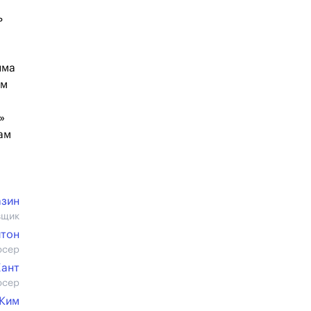
ь
яма
им
»
ам
азин
вщик
итон
юсер
Хант
юсер
 Ким