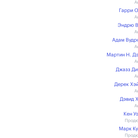
А
Гарри 
А
Эндрю В
А
Адам Вудр
А
Мартин Н. Д
А
Джазз Д
А
Дерек Хэ
А
Дэвид 
А
Кен У
Прод
Марк К
Прод