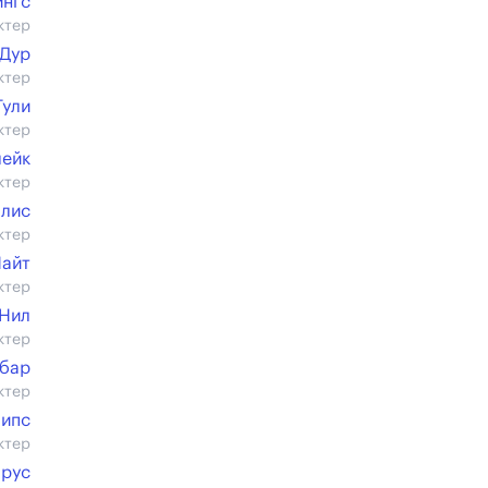
ингс
ктер
’Дур
ктер
Тули
ктер
лейк
ктер
ллис
ктер
Найт
ктер
Нил
ктер
нбар
ктер
липс
ктер
прус