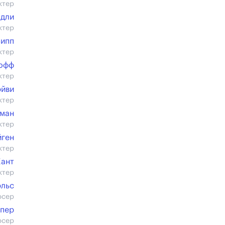
ктер
Одли
ктер
ипп
ктер
офф
ктер
эйви
ктер
иман
ктер
йген
ктер
Хант
ктер
эльс
юсер
упер
юсер