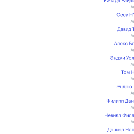
Ричард Райд
А
Юссу Н
А
Дэвид 
А
Алекс Б
А
Энджи Уо
А
Том 
А
Эндрю 
А
Филипп Да
А
Невилл Фил
А
Дэниэл На