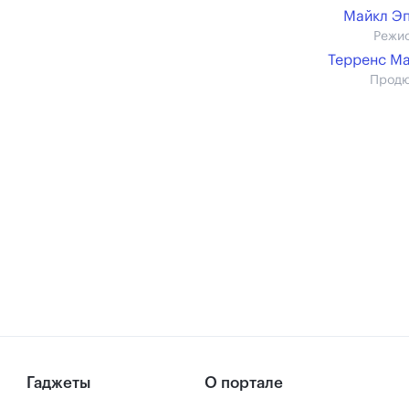
Майкл Э
Режи
Терренс М
Прод
Гаджеты
О портале