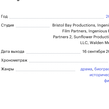
Год
2
Студия
Bristol Bay Productions, Ingen
Film Partners, Ingenious 
Partners 2, Sunflower Product
LLC, Walden M
Дата выхода
16 сентября 
Хронометраж
Жанры
драма
,
биогра
историче
фи