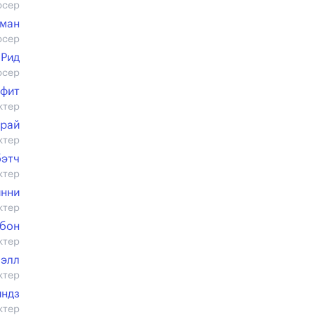
юсер
сман
юсер
 Рид
юсер
ффит
ктер
арай
ктер
бэтч
ктер
инни
ктер
мбон
ктер
юэлл
ктер
йндз
ктер