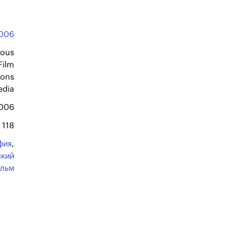
006
ious
Film
ions
edia
2006
118
фия
,
ский
льм