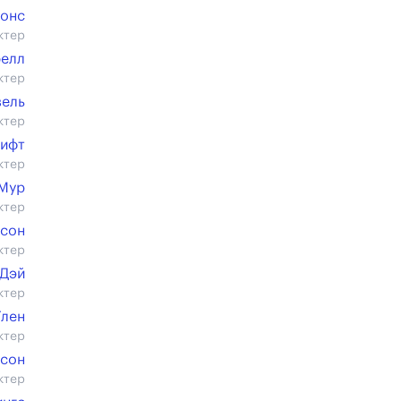
жонс
ктер
релл
ктер
зель
ктер
ифт
ктер
 Мур
ктер
рсон
ктер
 Дэй
ктер
Глен
ктер
есон
ктер