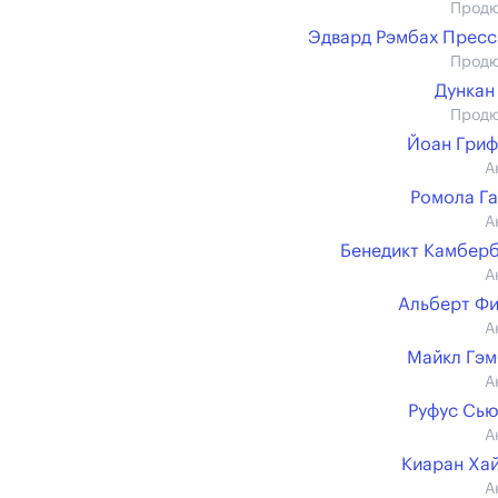
Прод
Эдвард Рэмбах Прес
Прод
Дункан
Прод
Йоан Гри
А
Ромола Г
А
Бенедикт Камбер
А
Альберт Ф
А
Майкл Гэ
А
Руфус Сь
А
Киаран Ха
А