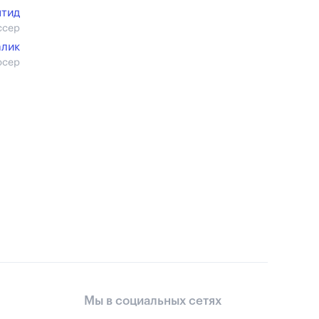
птид
ссер
алик
юсер
Мы в социальных сетях