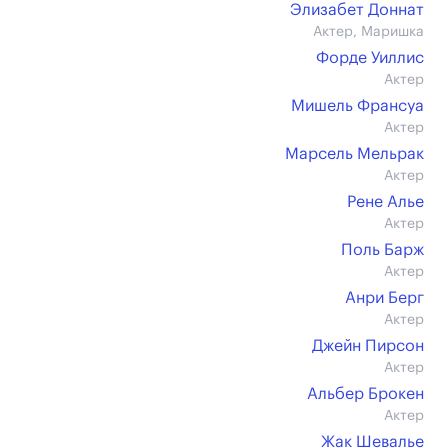
Элизабет Доннат
Актер, Маришка
Форде Уиллис
Актер
Мишель Франсуа
Актер
Марсель Мельрак
Актер
Рене Алье
Актер
Поль Барж
Актер
Анри Берг
Актер
Джейн Пирсон
Актер
Альбер Брокен
Актер
Жак Шевалье