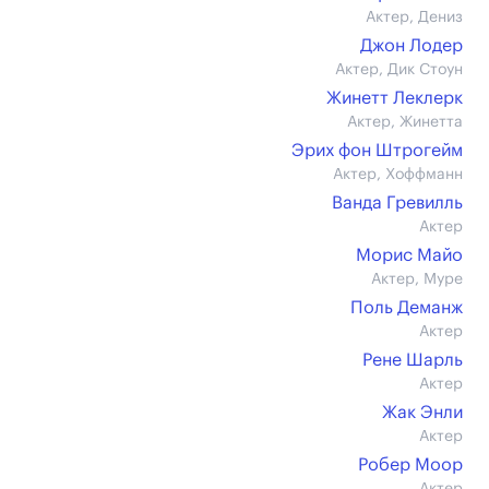
Актер, Дениз
Джон Лодер
Актер, Дик Стоун
Жинетт Леклерк
Актер, Жинетта
Эрих фон Штрогейм
Актер, Хоффманн
Ванда Гревилль
Актер
Морис Майо
Актер, Муре
Поль Деманж
Актер
Рене Шарль
Актер
Жак Энли
Актер
Робер Моор