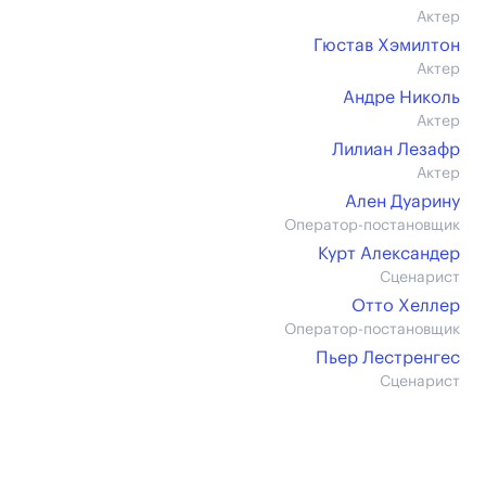
Актер
Гюстав Хэмилтон
Актер
Андре Николь
Актер
Лилиан Лезафр
Актер
Ален Дуарину
Оператор-постановщик
Курт Александер
Сценарист
Отто Хеллер
Оператор-постановщик
Пьер Лестренгес
Сценарист