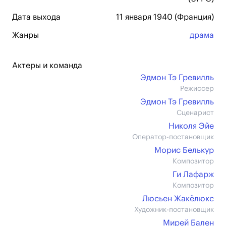
Дата выхода
11 января 1940 (Франция)
Жанры
драма
Актеры и команда
Эдмон Тэ Гревилль
Режиссер
Эдмон Тэ Гревилль
Сценарист
Николя Эйе
Оператор-постановщик
Морис Белькур
Композитор
Ги Лафарж
Композитор
Люсьен Жакёлюкс
Художник-постановщик
Мирей Бален