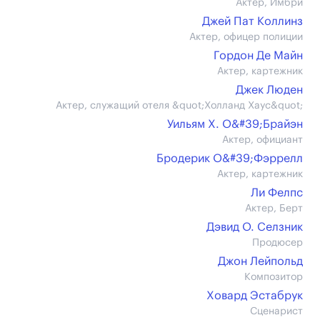
Актер, Имбри
Джей Пат Коллинз
Актер, офицер полиции
Гордон Де Майн
Актер, картежник
Джек Люден
Актер, служащий отеля &quot;Холланд Хаус&quot;
Уильям Х. О&#39;Брайэн
Актер, официант
Бродерик О&#39;Фэррелл
Актер, картежник
Ли Фелпс
Актер, Берт
Дэвид О. Селзник
Продюсер
Джон Лейпольд
Композитор
Ховард Эстабрук
Сценарист