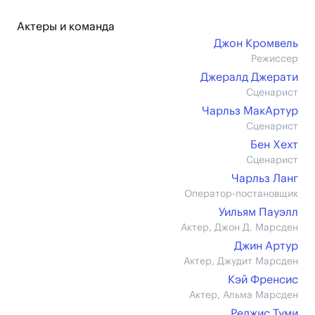
Актеры и команда
Джон Кромвель
Режиссер
Джералд Джерати
Сценарист
Чарльз МакАртур
Сценарист
Бен Хехт
Сценарист
Чарльз Ланг
Оператор-постановщик
Уильям Пауэлл
Актер, Джон Д. Марсден
Джин Артур
Актер, Джудит Марсден
Кэй Френсис
Актер, Альма Марсден
Реджис Туми