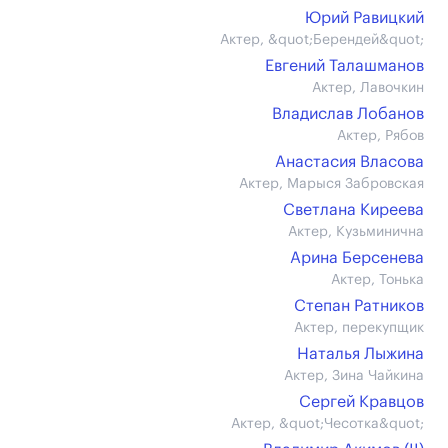
Юрий Равицкий
Актер, &quot;Берендей&quot;
Евгений Талашманов
Актер, Лавочкин
Владислав Лобанов
Актер, Рябов
Анастасия Власова
Актер, Марыся Забровская
Светлана Киреева
Актер, Кузьминична
Арина Берсенева
Актер, Тонька
Степан Ратников
Актер, перекупщик
Наталья Лыжина
Актер, Зина Чайкина
Сергей Кравцов
Актер, &quot;Чесотка&quot;