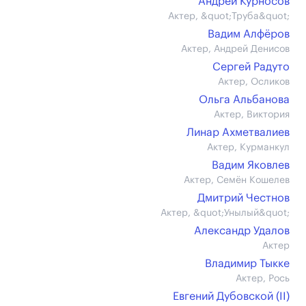
Андрей Курносов
Актер, &quot;Труба&quot;
Вадим Алфёров
Актер, Андрей Денисов
Сергей Радуто
Актер, Осликов
Ольга Альбанова
Актер, Виктория
Линар Ахметвалиев
Актер, Курманкул
Вадим Яковлев
Актер, Семён Кошелев
Дмитрий Честнов
Актер, &quot;Унылый&quot;
Александр Удалов
Актер
Владимир Тыкке
Актер, Рось
Евгений Дубовской (II)