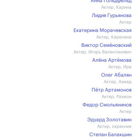
Анна Гольдфельд
Актер, Карина
Лидия Гурьянова
Актер
Екатерина Морачевская
Актер, Карелина
Виктор Семёновский
Актер, Игорь Валентинович
Алёна Артёмова
Актер, Ира
Олег Абалян
Актер, Ахмад
Пётр Артамонов
Актер, Рахмон
Федор Смольянинов
Актер
Эдуард Золотавин
Актер, охранник
Степан Балакшин