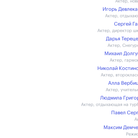
Актер, нов
Игорь Девлек
Актер, отдыха
Сергей Г
Актер, директор ш
Дарья Терец
Актер, Снегур
Михаил Долг
Актер, гармо
Николай Костин
Актер, второклас
Алла Верби
Актер, учитель
Людмила Григо
Актер, отдыхающая на тур
Павел Сер
А
Максим Демче
Режи