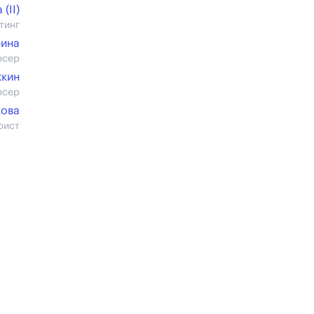
(II)
тинг
рина
юсер
жкин
юсер
кова
рист