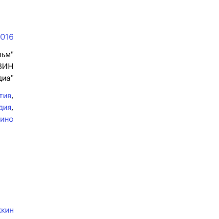
2016
льм"
ТВИН
иа"
тив
,
дия
,
кино
жкин