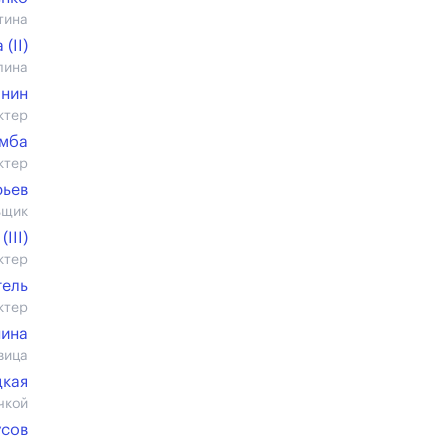
тина
(II)
лина
анин
ктер
емба
ктер
рьев
ьщик
III)
ктер
гель
ктер
нина
вица
цкая
чкой
усов