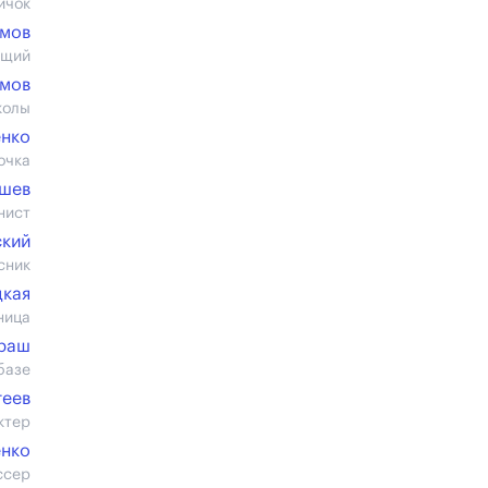
ичок
амов
ющий
амов
колы
енко
очка
ушев
нист
ский
сник
цкая
ница
раш
базе
геев
ктер
нко
ссер