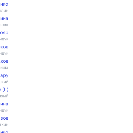
енко
елин
ина
рова
дояр
идук
нков
идук
ков
Миша
зару
ский
(II)
язый
гина
идук
озов
ткин
енко