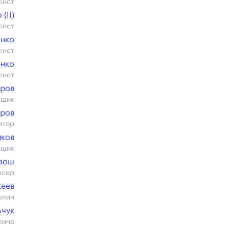
рист
(II)
рист
енко
рист
нко
рист
аров
вщик
ров
итор
йков
вщик
ивош
юсер
кеев
елин
ьчук
лина