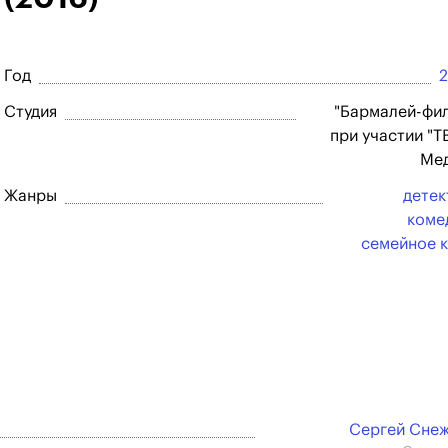
Год
Студия
"Бармалей-фи
при участии "
Мед
Жанры
детек
коме
семейное 
Сергей Сне