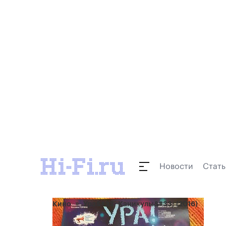
Новости
Стать
Кино
Ура&#33; Каникулы&#33; (2016)