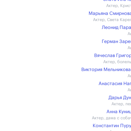
Актер, Крис
Марьяна Смирнова 
Актер, Света Каре
Леонид Пар
А
Герман Зар
А
Вячеслав Григо
Актер, болел
Виктория Мельникова (
А
Анастасия На
А
Дарья Ду
Актер, пе
Анна Куни
Актер, дама с соба
Константин Пур