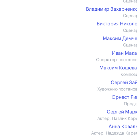
Сцена
Владимир Захарченко 
Сцена
Виктория Никол
Сцена
Максим Демче
Сцена
Иван Мак
Оператор-постано
Максим Кошева
Композ
Сергей За
Художник-постано
Эрнест Р
Прод
Сергей Мар
Актер, Павлик Кар
Анна Ковал
Актер, Надежда Каре