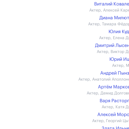
Виталий Ковал
Актер, Алексей Кар
Диана Милют
Актер, Тамара Фёдо
Юлия Ку
Актер, Елена Д
Дмитрий Лысе
Актер, Виктор Д
Юрий Иц
Актер, 
Андрей Пын
Актер, Анатолий Аполлон
Артём Марков 
Актер, Демид Долгов
Варя Растор
Актер, Катя Д
Алексей Мор
Актер, Георгий Цы
Злата Ильч