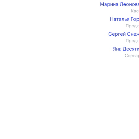
Марина Леонова 
Кас
Наталья Го
Прод
Сергей Сне
Прод
Яна Десят
Сцена