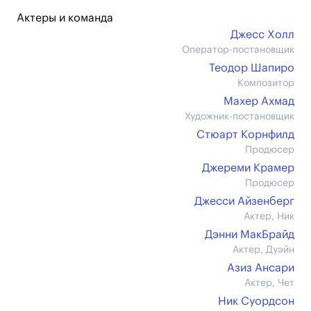
Актеры и команда
Джесс Холл
Оператор-постановщик
Теодор Шапиро
Композитор
Махер Ахмад
Художник-постановщик
Стюарт Корнфилд
Продюсер
Джереми Крамер
Продюсер
Джесси Айзенберг
Актер, Ник
Дэнни МакБрайд
Актер, Дуэйн
Азиз Ансари
Актер, Чет
Ник Суордсон