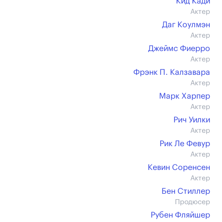
Кид Кади
Актер
Даг Коулмэн
Актер
Джеймс Фиерро
Актер
Фрэнк П. Калзавара
Актер
Марк Харпер
Актер
Рич Уилки
Актер
Рик Ле Февур
Актер
Кевин Соренсен
Актер
Бен Стиллер
Продюсер
Рубен Фляйшер