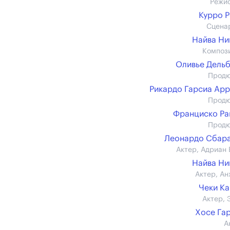
Режи
Курро 
Сцена
Найва Н
Композ
Оливье Дель
Прод
Рикардо Гарсиа Ар
Прод
Франциско Р
Прод
Леонардо Сбар
Актер, Адриан 
Найва Н
Актер, Ан
Чеки К
Актер, 
Хосе Га
А