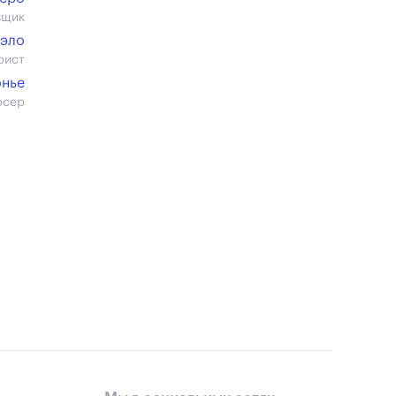
вщик
уэло
рист
нье
юсер