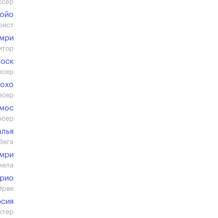
ссер
Ройо
рист
имри
итор
боск
юсер
рохо
юсер
амос
юсер
алья
Вега
имри
хела
арио
Эрве
рсия
ктер