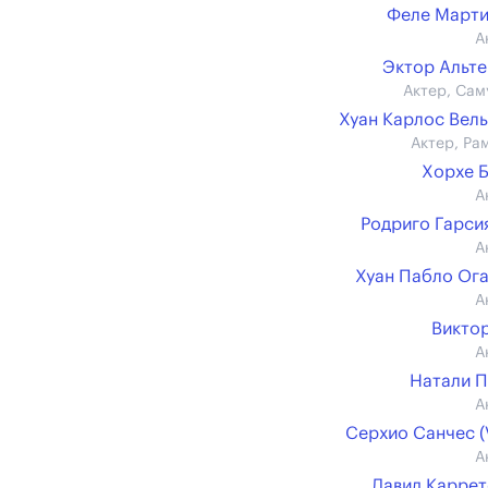
Феле Март
А
Эктор Альт
Актер, Сам
Хуан Карлос Вел
Актер, Ра
Хорхе 
А
Родриго Гарсия 
А
Хуан Пабло Ог
А
Викто
А
Натали 
А
Серхио Санчес (V
А
Давид Карре