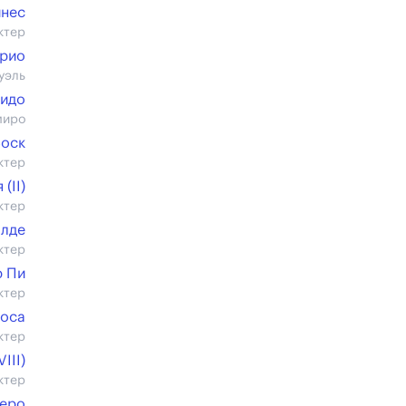
инес
ктер
ерио
уэль
ьидо
миро
Боск
ктер
(II)
ктер
алде
ктер
р Пи
ктер
Поса
ктер
III)
ктер
теро