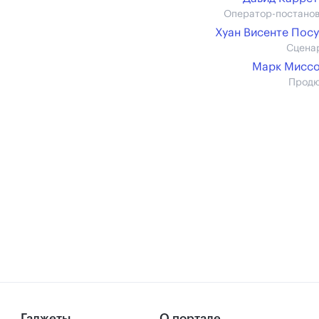
Оператор-постано
Хуан Висенте Пос
Сцена
Марк Миссо
Прод
Гаджеты
О портале