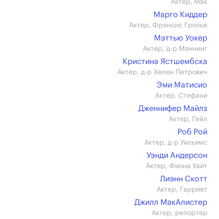
Актер, Мак
Марго Киддер
Актер, Фрэнсис Гролье
Мэттью Уокер
Актер, д-р Мэннинг
Кристина Ястшембска
Актер, д-р Хелен Петрович
Эми Матисио
Актер, Стефани
Дженнифер Майлз
Актер, Гейл
Роб Рой
Актер, д-р Уильямс
Уэнди Андерсон
Актер, Фиона Уайт
Лиэнн Скотт
Актер, Гарриет
Джилл МакАлистер
Актер, репортер