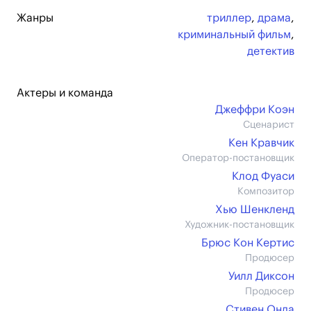
Жанры
триллер
,
драма
,
криминальный фильм
,
детектив
Актеры и команда
Джеффри Коэн
Сценарист
Кен Кравчик
Оператор-постановщик
Клод Фуаси
Композитор
Хью Шенкленд
Художник-постановщик
Брюс Кон Кертис
Продюсер
Уилл Диксон
Продюсер
Стивен Онда