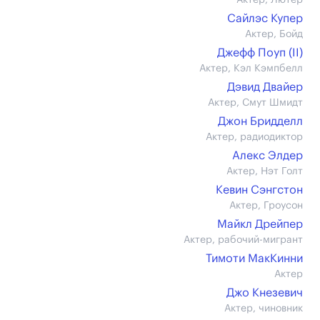
Актер, Лютер
Сайлэс Купер
Актер, Бойд
Джефф Поуп (II)
Актер, Кэл Кэмпбелл
Дэвид Двайер
Актер, Смут Шмидт
Джон Бридделл
Актер, радиодиктор
Алекс Элдер
Актер, Нэт Голт
Кевин Сэнгстон
Актер, Гроусон
Майкл Дрейпер
Актер, рабочий-мигрант
Тимоти МакКинни
Актер
Джо Кнезевич
Актер, чиновник