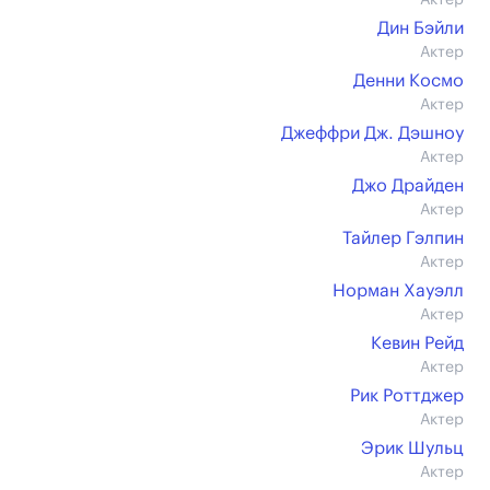
Актер
Дин Бэйли
Актер
Денни Космо
Актер
Джеффри Дж. Дэшноу
Актер
Джо Драйден
Актер
Тайлер Гэлпин
Актер
Норман Хауэлл
Актер
Кевин Рейд
Актер
Рик Роттджер
Актер
Эрик Шульц
Актер