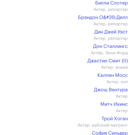
Билли Слотер
Актер, репортер
Брэндон О&#39;Делл
Актер, репортер
Дин Джей Уэст
Актер, репортер
Дон Сталлингс
Актер, Энни Форд
Джастин Смит (II)
Актер, жокей
Каллен Мосс
Актер, коп
Джош Вентура
Актер
Митч Икинс
Актер
Трой Хоган
Актер, рабочий-мигрант
София Сильвер