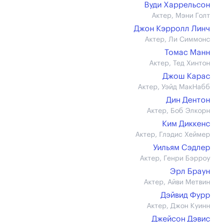
Вуди Харрельсон
Актер, Мэни Голт
Джон Кэрролл Линч
Актер, Ли Симмонс
Томас Манн
Актер, Тед Хинтон
Джош Карас
Актер, Уэйд МакНабб
Дин Дентон
Актер, Боб Элкорн
Ким Диккенс
Актер, Глэдис Хеймер
Уильям Сэдлер
Актер, Генри Бэрроу
Эрл Браун
Актер, Айви Метвин
Дэйвид Фурр
Актер, Джон Куинн
Джейсон Дэвис