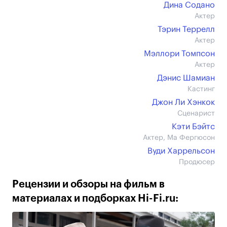
Дина Содано
Актер
Тэрин Террелл
Актер
Мэллори Томпсон
Актер
Дэнис Шамиан
Кастинг
Джон Ли Хэнкок
Сценарист
Кэти Бэйтс
Актер, Ма Фергюсон
Вуди Харрельсон
Продюсер
Рецензии и обзоры на фильм в
материалах и подборках Hi-Fi.ru: