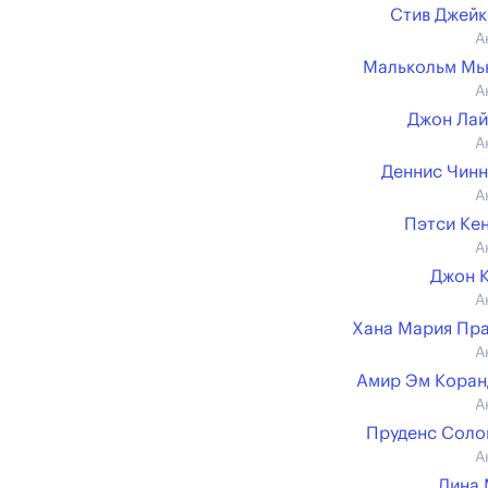
Стив Джей
А
Малькольм Мь
А
Джон Ла
А
Деннис Чин
А
Пэтси Ке
А
Джон 
А
Хана Мария Пр
А
Амир Эм Кора
А
Пруденс Соло
А
Дина