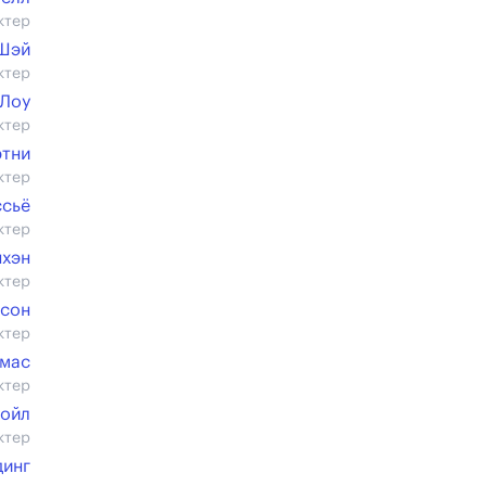
ктер
Шэй
ктер
 Лоу
ктер
ртни
ктер
ссьё
ктер
нхэн
ктер
нсон
ктер
омас
ктер
Дойл
ктер
динг