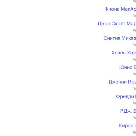
А
Фиона МакАр
А
Джон Скотт Ма
А
Синтия Миха
А
Хелен Хо
А
Юнис 
А
Джонни Ир
А
Фредди 
А
Р.Дж. 
А
Киран 
А