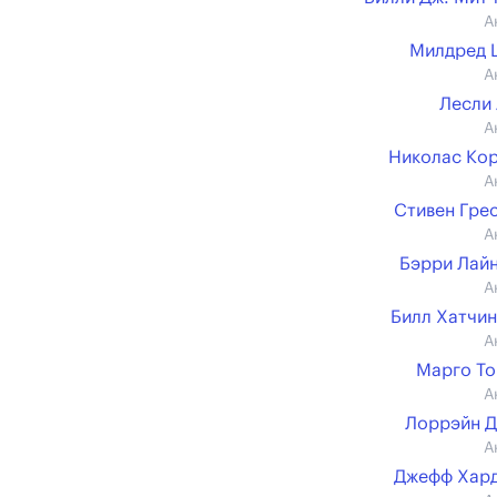
А
Милдред 
А
Лесли
А
Николас Ко
А
Стивен Гре
А
Бэрри Лай
А
Билл Хатчи
А
Марго Т
А
Лоррэйн 
А
Джефф Хар