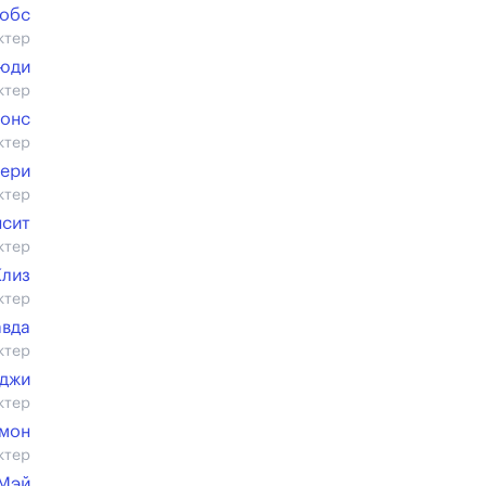
кобс
ктер
юди
ктер
йонс
ктер
нери
ктер
нсит
ктер
Клиз
ктер
авда
ктер
нджи
ктер
мон
ктер
 Мэй