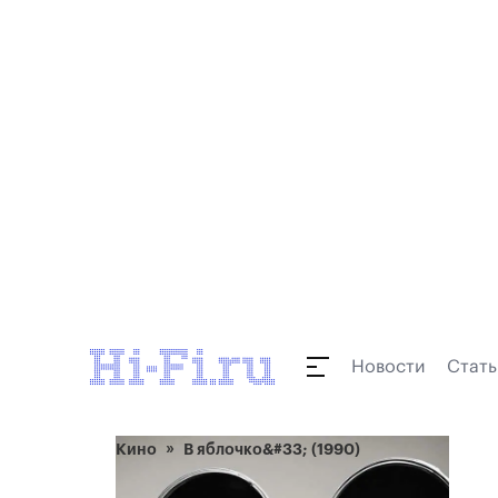
Новости
Стать
Кино
В яблочко&#33; (1990)