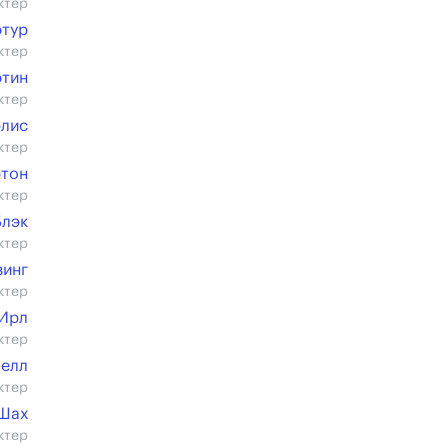
ктер
тур
ктер
ртин
ктер
элис
ктер
ртон
ктер
Блэк
ктер
винг
ктер
Ирл
ктер
Белл
ктер
Шах
ктер