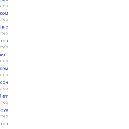
ктер
иком
ктер
иннс
ктер
гтон
ктер
витт
ктер
эпэм
ктер
мсон
ктер
Пигг
ктер
роув
ктер
тон