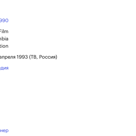
990
Film
mbia
tion
апреля 1993 (ТВ, Россия)
едия
ннер