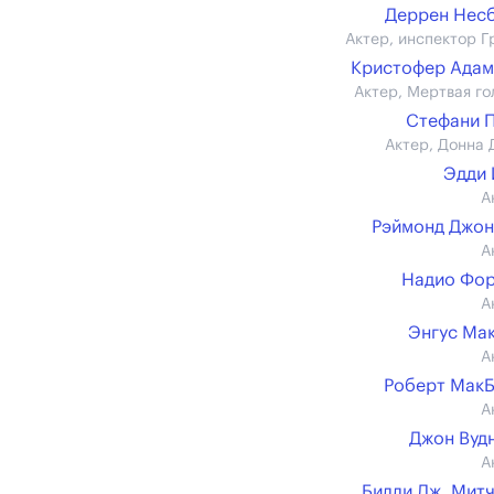
Деррен Нес
Актер, инспектор Г
Кристофер Ада
Актер, Мертвая го
Стефани 
Актер, Донна 
Эдди
А
Рэймонд Джо
А
Надио Фор
А
Энгус Ма
А
Роберт Мак
А
Джон Вуд
А
Билли Дж. Мит