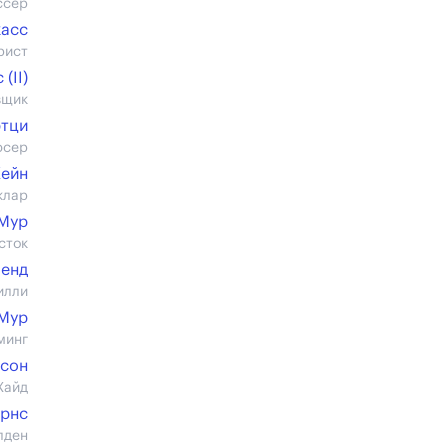
ссер
касс
рист
(II)
вщик
тци
юсер
Кейн
клар
Мур
сток
ленд
илли
Мур
минг
рсон
Хайд
ёрнс
лден