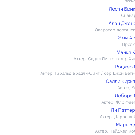
Режи
Лесли Бри
Сцена
Алан Джонс 
Оператор-постано
Эми Ар
Прод
Майкл 
Актер, Сидни Липтон / д-р Хи
Роджер 
Актер, Гаральд Брэдли-Смит / сэр Джон Бети
Салли Кирк
Актер, У
Дебора 
Актер, Фло Фле
Ли Пэтте
Актер, Даррелл 
Марк Б
Актер, Найджел Хо