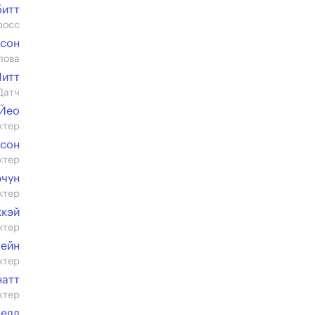
битт
росс
мсон
лова
Питт
Датч
 Йео
ктер
нсон
ктер
чун
ктер
ккэй
ктер
Бейн
ктер
натт
ктер
челл