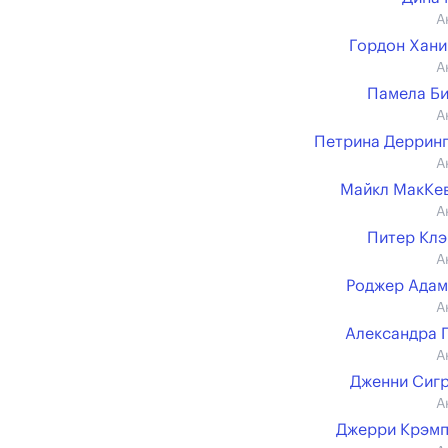
А
Гордон Хан
А
Памела Б
А
Петрина Деррин
А
Майкл МакКе
А
Питер Кл
А
Роджер Ада
А
Александра 
А
Дженни Сиг
А
Джерри Крэмп