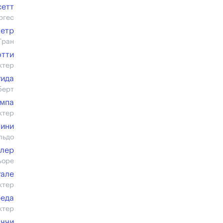
сетт
ргес
петр
Гран
отти
ктер
уида
берт
ампа
ктер
тини
льдо
лер
ьоре
уале
ктер
реда
ктер
аччи