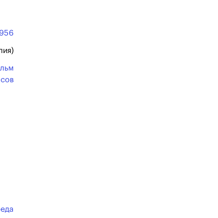
1956
лия)
льм
асов
реда