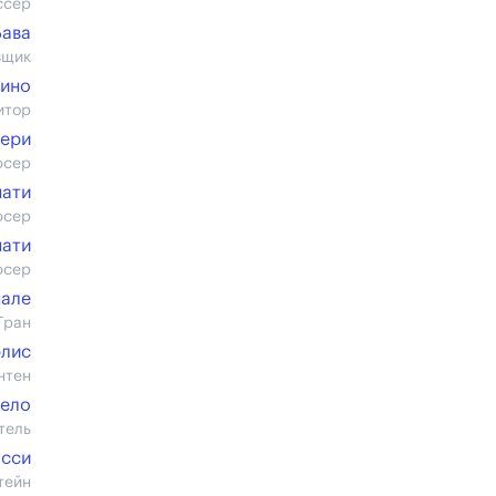
ссер
Бава
вщик
ино
итор
ьери
юсер
нати
юсер
нати
юсер
нале
Гран
элис
нтен
жело
тель
асси
тейн