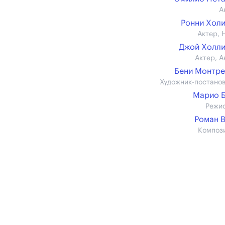
А
Ронни Хол
Актер, 
Джой Холл
Актер, А
Бени Монтр
Художник-постано
Марио 
Режи
Роман 
Композ