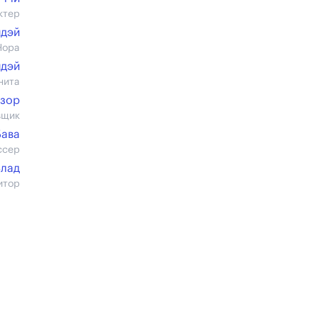
ктер
идэй
Нора
идэй
нита
езор
вщик
Бава
ссер
Влад
итор