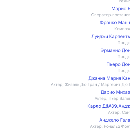
Режи
Марио 
Оператор-постано
Франко Манн
Композ
Луиджи Карпент
Прод
Эрманно До
Прод
Пьеро До
Прод
Джанна Мария Ка
Актер, Жизель Дю Гран / Маргерит Дю 
Дарио Миха
Актер, Пьер Вале
Карло Д&#39;Анд
Актер, Сан
Анджело Гал
Актер, Рональд Фон