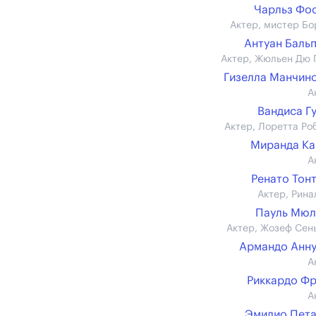
Чарльз Фо
Актер, мистер Бо
Антуан Баль
Актер, Жюльен Дю 
Гизелла Манчин
А
Вандиса Г
Актер, Лоретта Ро
Миранда К
А
Ренато Тон
Актер, Рина
Пауль Мюл
Актер, Жозеф Сен
Армандо Анн
А
Риккардо Ф
А
Эмилио Пет