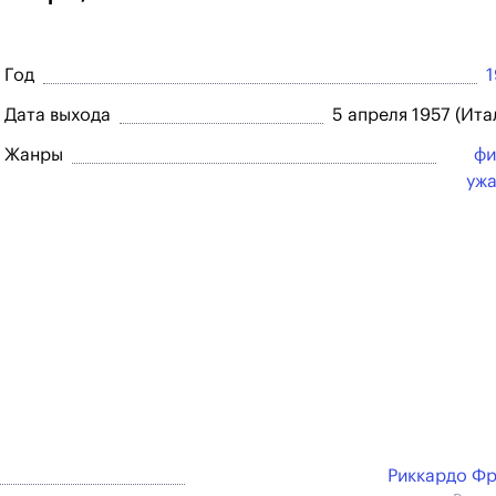
Год
Дата выхода
5 апреля 1957 (Ита
Жанры
фи
уж
Риккардо Ф