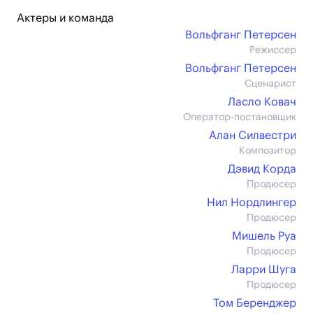
Актеры и команда
Вольфганг Петерсен
Режиссер
Вольфганг Петерсен
Сценарист
Ласло Ковач
Оператор-постановщик
Алан Силвестри
Композитор
Дэвид Корда
Продюсер
Нил Нордлингер
Продюсер
Мишель Руа
Продюсер
Ларри Шуга
Продюсер
Том Беренджер