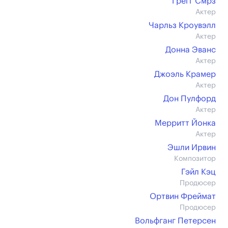
Грегг Смрз
Актер
Чарльз Кроувэлл
Актер
Донна Эванс
Актер
Джоэль Крамер
Актер
Дон Пулфорд
Актер
Мерритт Йонка
Актер
Эшли Ирвин
Композитор
Гэйл Кэц
Продюсер
Ортвин Фреймат
Продюсер
Вольфганг Петерсен