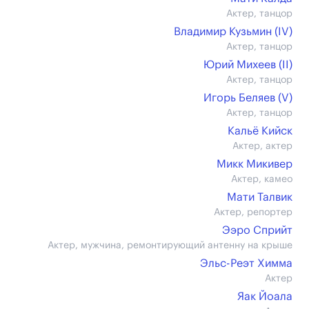
Актер, танцор
Владимир Кузьмин (IV)
Актер, танцор
Юрий Михеев (II)
Актер, танцор
Игорь Беляев (V)
Актер, танцор
Кальё Кийск
Актер, актер
Микк Микивер
Актер, камео
Мати Талвик
Актер, репортер
Ээро Сприйт
Актер, мужчина, ремонтирующий антенну на крыше
Эльс-Реэт Химма
Актер
Яак Йоала