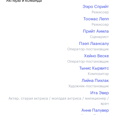
Актеры и команда
Ээро Сприйт
Режиссер
Тоомас Лепп
Режиссер
Прийт Аимла
Сценарист
Пээп Лаансалу
Оператор-постановщик
Хейно Веске
Оператор-постановщик
Тынис Кырвитс
Композитор
Лийна Пихлак
Художник-постановщик
Ита Эвер
Актер, старая актриса / молодая актриса / милиционер /
врач
Анне Палувер