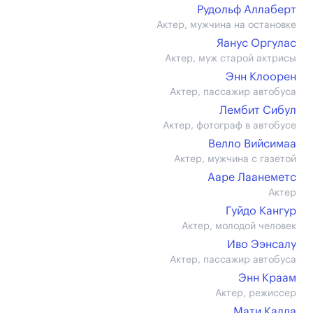
Рудольф Аллаберт
Актер, мужчина на остановке
Яанус Оргулас
Актер, муж старой актрисы
Энн Клоорен
Актер, пассажир автобуса
Лембит Сибул
Актер, фотограф в автобусе
Велло Вийсимаа
Актер, мужчина с газетой
Ааре Лаанеметс
Актер
Гуйдо Кангур
Актер, молодой человек
Иво Ээнсалу
Актер, пассажир автобуса
Энн Краам
Актер, режиссер
Мати Калда