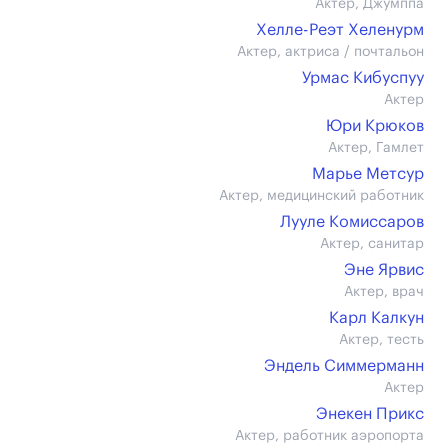
Актер, Джумппа
Хелле-Реэт Хеленурм
Актер, актриса / почтальон
Урмас Кибуспуу
Актер
Юри Крюков
Актер, Гамлет
Марье Метсур
Актер, медицинский работник
Лууле Комиссаров
Актер, санитар
Эне Ярвис
Актер, врач
Карл Калкун
Актер, тесть
Эндель Симмерманн
Актер
Энекен Прикс
Актер, работник аэропорта