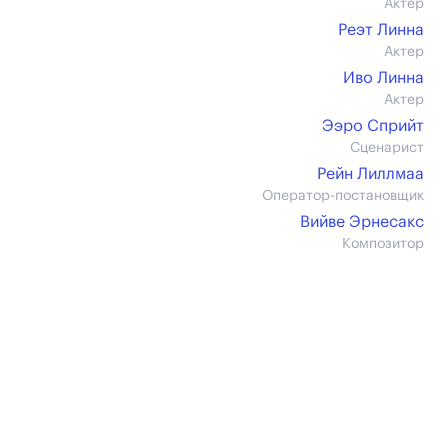
Актер
Реэт Линна
Актер
Иво Линна
Актер
Ээро Сприйт
Сценарист
Рейн Лиллмаа
Оператор-постановщик
Вийве Эрнесакс
Композитор