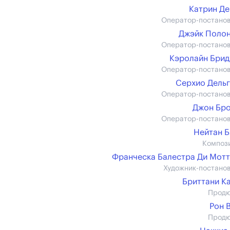
Катрин Д
Оператор-постано
Джэйк Поло
Оператор-постано
Кэролайн Бри
Оператор-постано
Серхио Дель
Оператор-постано
Джон Бр
Оператор-постано
Нейтан 
Композ
Франческа Балестра Ди Мот
Художник-постано
Бриттани К
Прод
Рон 
Прод