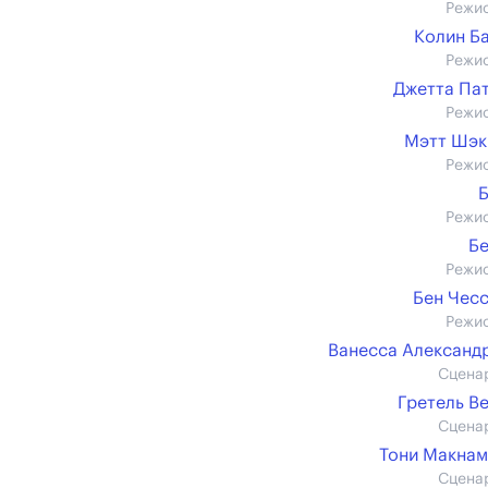
Режи
Колин Б
Режи
Джетта Па
Режи
Мэтт Шэк
Режи
Режи
Б
Режи
Бен Чес
Режи
Ванесса Александр 
Сцена
Гретель В
Сцена
Тони Макна
Сцена