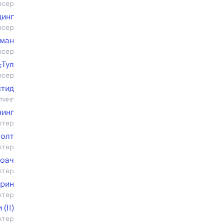
юсер
инг
юсер
ман
юсер
;Тул
юсер
стид
тинг
нинг
ктер
Холт
ктер
Роач
ктер
Грин
ктер
(II)
ктер