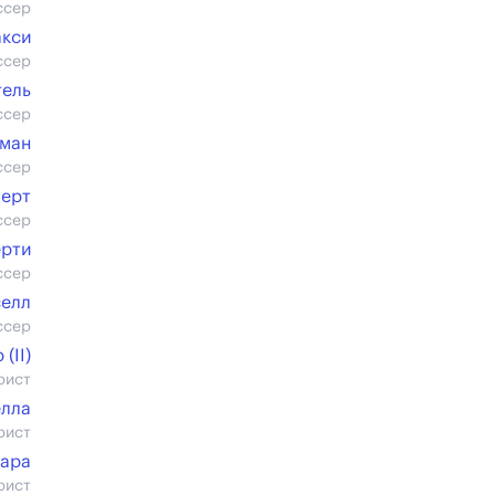
ссер
акси
ссер
тель
ссер
ман
ссер
Берт
ссер
ерти
ссер
селл
ссер
(II)
рист
елла
рист
мара
рист