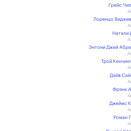
Грейс Чи
А
Лоренцо Видже
А
Натали
А
Энтони Джей Абр
А
Трой Кенчин
А
Дэйв Са
А
Фрэнк 
А
Джеймс 
А
Роман 
А