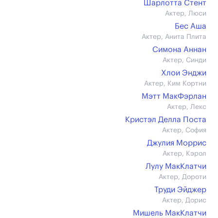
Шарлотта Стент
Актер, Люси
Бес Аша
Актер, Анита Плита
Симона Аннан
Актер, Синди
Хлои Энджи
Актер, Ким Кортни
Мэтт МакФэрлан
Актер, Лекс
Кристэл Делла Поста
Актер, София
Джулия Моррис
Актер, Кэрол
Лулу МакКлатчи
Актер, Дороти
Труди Эйджер
Актер, Дорис
Мишель МакКлатчи