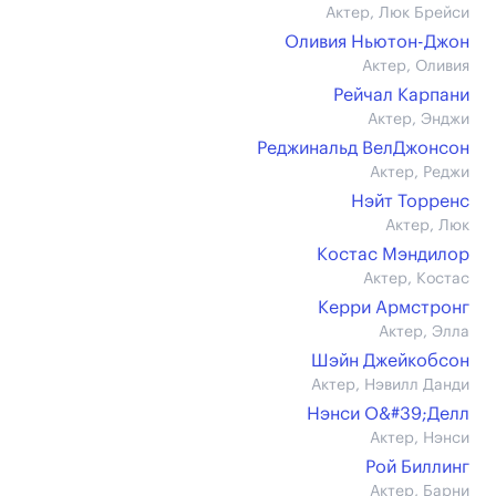
Актер, Люк Брейси
Оливия Ньютон-Джон
Актер, Оливия
Рейчал Карпани
Актер, Энджи
Реджинальд ВелДжонсон
Актер, Реджи
Нэйт Торренс
Актер, Люк
Костас Мэндилор
Актер, Костас
Керри Армстронг
Актер, Элла
Шэйн Джейкобсон
Актер, Нэвилл Данди
Нэнси О&#39;Делл
Актер, Нэнси
Рой Биллинг
Актер, Барни