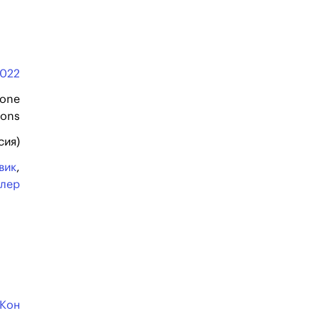
022
None
ions
сия)
вик
,
ллер
 Кон