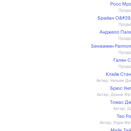
Росс Мр
Прод
Брайан О&#39
Прод
Анджело Пал
Прод
Бенжамин Раппо
Прод
Гален 
Прод
Клайв Ста
Актер, Уильям Ду
Брюс Уи
Актер, Донни Фе
Томас Д
Актер, Д
Тео Р
Актер, Рори Фе
Майк Та