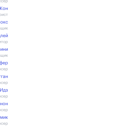
ссер
 Кон
рист
Кокс
вщик
длей
итор
рини
вщик
фер
юсер
гган
юсер
 Идз
юсер
анон
юсер
мик
юсер