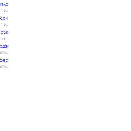
илкс
ктер
лсон
ктер
трак
тинг
ардж
юсер
ефер
юсер