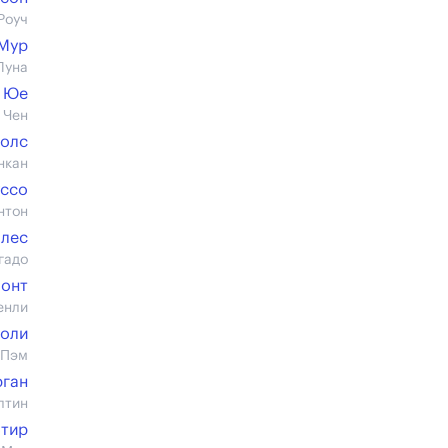
Роуч
Мур
Луна
т Юе
 Чен
колс
нкан
уссо
нтон
алес
гадо
монт
енли
Коли
 Пэм
ган
лтин
Стир