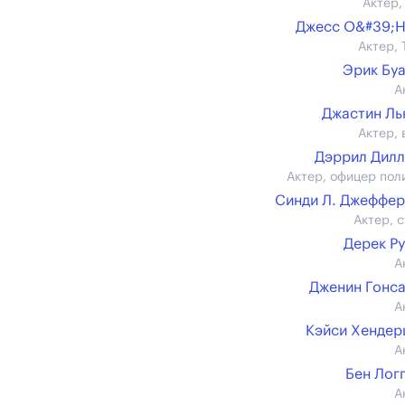
Актер,
Джесс О&#39;
Актер, 
Эрик Бу
А
Джастин Л
Актер, 
Дэррил Дил
Актер, офицер пол
Синди Л. Джеффе
Актер, с
Дерек Р
А
Дженин Гонс
А
Кэйси Хенде
А
Бен Лог
А