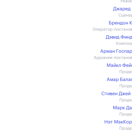
Режи
Джаред
Сцена
Брендон 
Оператор-постано
Дэвид Фин
Композ
Арман Госпа
Художник-постано
Майкл Фей
Прод
Амар Бала
Прод
Стивен Джей
Прод
Марк Д
Прод
Нэт МакКор
Прод