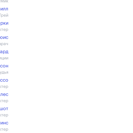
 Мик
Нилл
Трей
арки
ктер
ьюис
врач
лард
иции
рсон
удья
уссо
ктер
алес
ктер
ршот
ктер
гинс
ктер