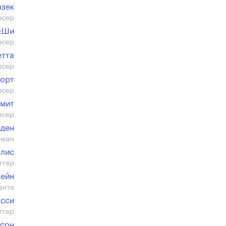
азек
юсер
;Ши
юсер
етта
юсер
порт
юсер
Смит
юсер
нден
нкан
ллис
ттер
жейн
анте
осси
ттер
йсон