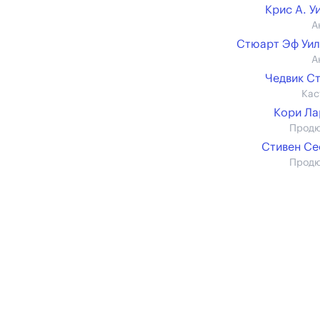
Крис А. У
А
Стюарт Эф Уи
А
Чедвик С
Кас
Кори Л
Прод
Стивен С
Прод