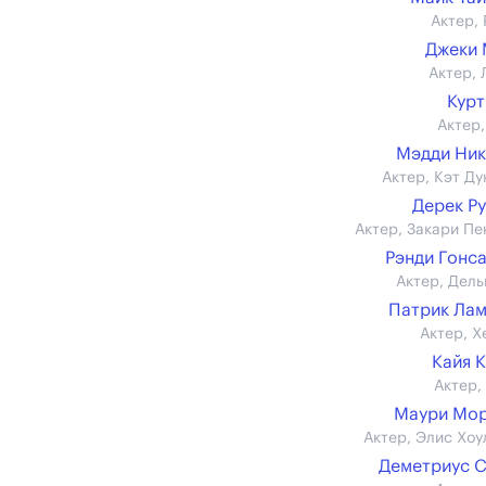
Актер, 
Джеки 
Актер, 
Кур
Актер,
Мэдди Ни
Актер, Кэт Ду
Дерек Р
Актер, Закари Пе
Рэнди Гонс
Актер, Дель
Патрик Ла
Актер, Х
Кайя 
Актер,
Маури Мор
Актер, Элис Хоу
Деметриус 