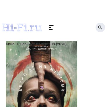
Кино
Верни её из мёртвых (2025)