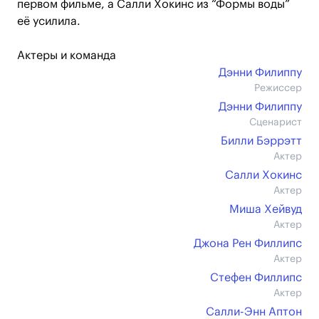
первом фильме, а Салли Хокинс из “Формы воды”
её усилила.
Актеры и команда
Дэнни Филиппу
Режиссер
Дэнни Филиппу
Сценарист
Билли Бэррэтт
Актер
Салли Хокинс
Актер
Миша Хейвуд
Актер
Джона Рен Филлипс
Актер
Стефен Филлипс
Актер
Салли-Энн Аптон