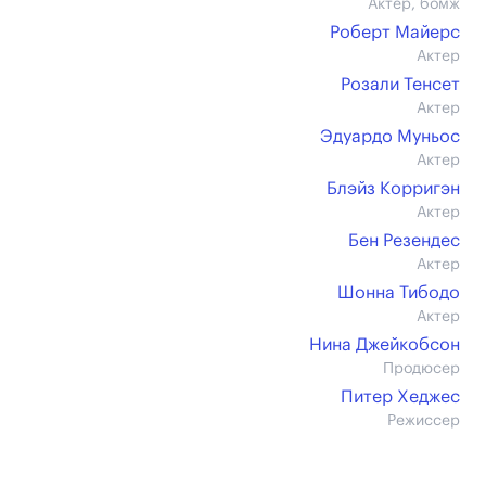
Актер, бомж
Роберт Майерс
Актер
Розали Тенсет
Актер
Эдуардо Муньос
Актер
Блэйз Корригэн
Актер
Бен Резендес
Актер
Шонна Тибодо
Актер
Нина Джейкобсон
Продюсер
Питер Хеджес
Режиссер