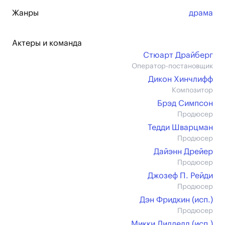
Жанры
драма
Актеры и команда
Стюарт Драйберг
Оператор-постановщик
Дикон Хинчлифф
Композитор
Брэд Симпсон
Продюсер
Тедди Шварцман
Продюсер
Дайэнн Дрейер
Продюсер
Джозеф П. Рейди
Продюсер
Дэн Фридкин (иcп.)
Продюсер
Микки Лидделл (иcп.)