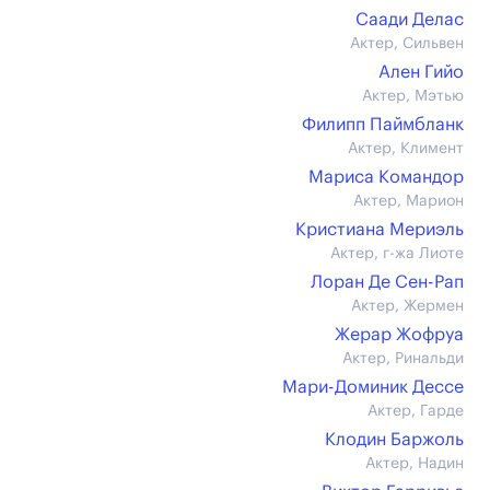
Саади Делас
Актер, Сильвен
Ален Гийо
Актер, Мэтью
Филипп Паймбланк
Актер, Климент
Мариса Командор
Актер, Марион
Кристиана Мериэль
Актер, г-жа Лиоте
Лоран Де Сен-Рап
Актер, Жермен
Жерар Жофруа
Актер, Ринальди
Мари-Доминик Дессе
Актер, Гарде
Клодин Баржоль
Актер, Надин