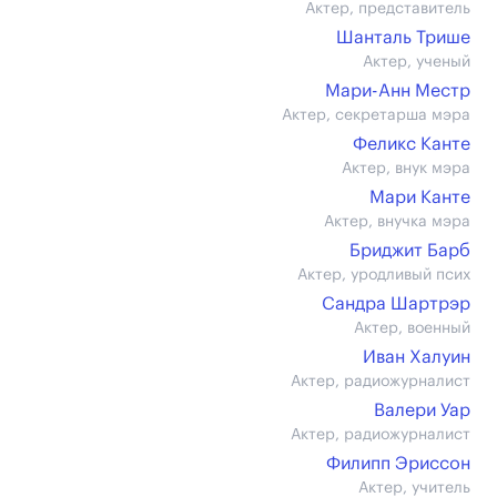
Актер, представитель
Шанталь Трише
Актер, ученый
Мари-Анн Местр
Актер, секретарша мэра
Феликс Канте
Актер, внук мэра
Мари Канте
Актер, внучка мэра
Бриджит Барб
Актер, уродливый псих
Сандра Шартрэр
Актер, военный
Иван Халуин
Актер, радиожурналист
Валери Уар
Актер, радиожурналист
Филипп Эриссон
Актер, учитель