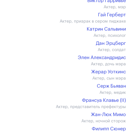
Виктор Гарривье
Актер, мэр
Гай Герберт
Актер, призрак в сером пиджаке
Катрин Сальвини
Актер, психолог
Дан Эрцберг
Актер, солдат
Элен Александридис
Актер, дочь мэра
Жерар Уоткинс
Актер, сын мэра
Серж Бьяван
Актер, медик
Франсуа Клавье (II)
Актер, представитель префектуры
Жан-Люк Мимо
Актер, ночной сторож
Филипп Сюнер