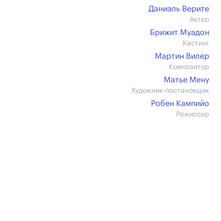
Даниэль Верите
Актер
Брижит Муадон
Кастинг
Мартин Вилер
Композитор
Матье Мену
Художник-постановщик
Робен Кампийо
Режиссер