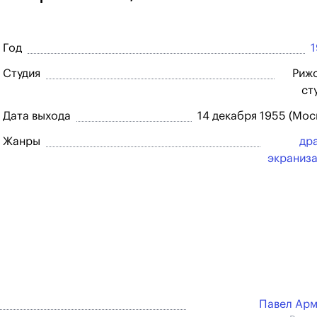
Год
Студия
Риж
ст
Дата выхода
14 декабря 1955 (Мос
Жанры
др
экраниз
Павел Ар