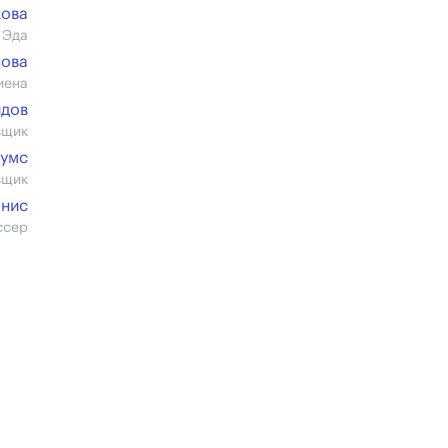
кова
 Эда
нова
иена
идов
вщик
кумс
вщик
анис
ссер