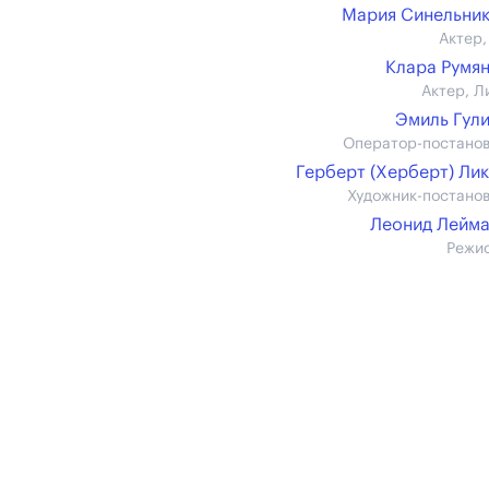
Мария Синельни
Актер,
Клара Румя
Актер, Л
Эмиль Гул
Оператор-постано
Герберт (Херберт) Ли
Художник-постано
Леонид Лейм
Режи