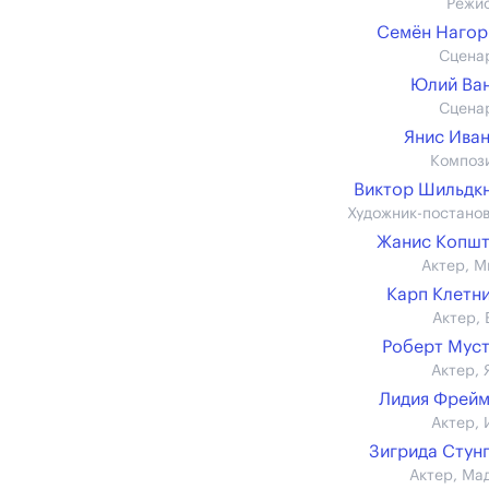
Режи
Семён Нагор
Сцена
Юлий Ва
Сцена
Янис Ива
Композ
Виктор Шильдк
Художник-постано
Жанис Копшт
Актер, М
Карп Клетн
Актер, 
Роберт Мус
Актер, 
Лидия Фрей
Актер, 
Зигрида Стун
Актер, Ма