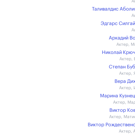
А
Таливалдис Абол
А
Эдгарс Силга
А
Аркадий В
Актер, М
Николай Крю
Актер, 
Степан Бу
Актер, 
Вера Ди
Актер, 
Марина Кузне
Актер, Ма
Виктор Ко
Актер, Мати
Виктор Рождествен
Актер, 