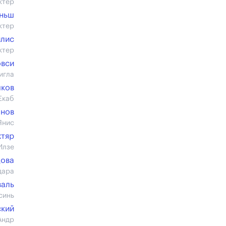
ктер
иньш
ктер
йлис
ктер
овси
игла
чков
Екаб
бнов
Янис
хтяр
Илзе
цова
дара
валь
синь
ский
Андр