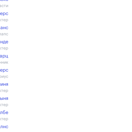
асти
терс
ктер
шанс
лапс
инде
ктер
арц
нник
терс
риус
миня
ктер
ныня
ктер
улбе
ктер
алнс