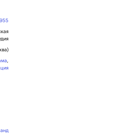
1955
ская
удия
ква)
ама
,
ация
манд