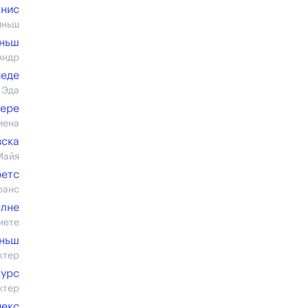
анис
иньш
ыньш
Андр
иеде
 Эда
ере
иена
вска
Майя
ретс
ранс
алне
иете
иньш
ктер
курс
ктер
иекc