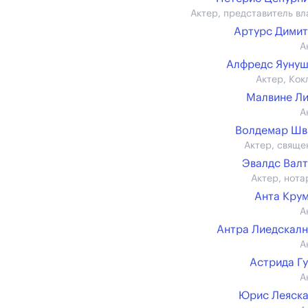
Актер, представитель вл
Артурс Дими
А
Алфредс Яуну
Актер, Кок
Малвине Л
А
Волдемар Шв
Актер, свяще
Эвалдс Вал
Актер, нота
Анта Кру
А
Антра Лиедскал
А
Астрида Г
А
Юрис Леяск