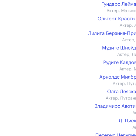
Гундарс Лейм
Актер, Матис
Ольгерт Краст
Актер, 
Лилита Берзиня-Пр
Актер,
Мудите Шнейд
Актер, Л
Рудите Калдо
Актер, 
Арнолдc Милб
Актер, Пут
Олга Леяск
Актер, Путран
Владимирс Авот
А
Д. Цие
А
Петерис Цепурн