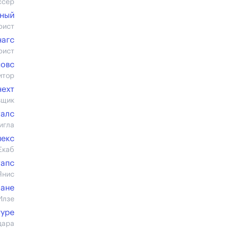
ссер
ный
рист
нагс
рист
новс
итор
нехт
вщик
алс
игла
иекс
Екаб
тапс
Янис
мане
Илзе
гуре
дара