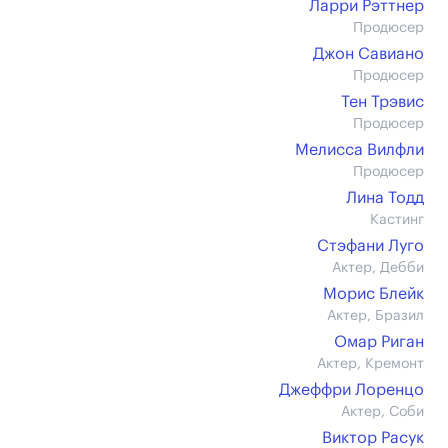
Ларри Рэттнер
Продюсер
Джон Савиано
Продюсер
Тен Трэвис
Продюсер
Мелисса Вилфли
Продюсер
Лина Тодд
Кастинг
Стэфани Луго
Актер, Дебби
Морис Блейк
Актер, Бразил
Омар Риган
Актер, Кремонт
Джеффри Лоренцо
Актер, Соби
Виктор Расук