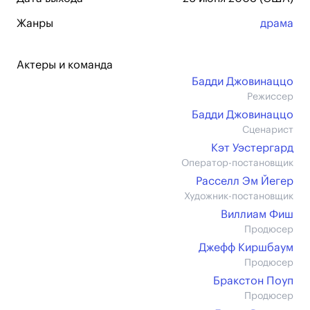
Жанры
драма
Актеры и команда
Бадди Джовинаццо
Режиссер
Бадди Джовинаццо
Сценарист
Кэт Уэстергард
Оператор-постановщик
Расселл Эм Йегер
Художник-постановщик
Виллиам Фиш
Продюсер
Джефф Киршбаум
Продюсер
Бракстон Поуп
Продюсер