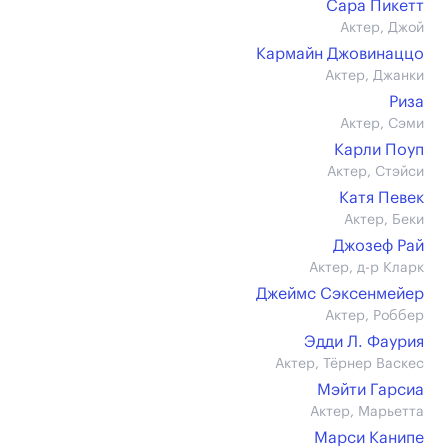
Сара Пикетт
Актер, Джой
Кармайн Джовинаццо
Актер, Джанки
Риза
Актер, Сэми
Карли Поуп
Актер, Стэйси
Катя Певек
Актер, Беки
Джозеф Рай
Актер, д-р Кларк
Джеймс Сэксенмейер
Актер, Роббер
Эдди Л. Фаурия
Актер, Тёрнер Васкес
Мэйти Гарсиа
Актер, Марьетта
Марси Канипе