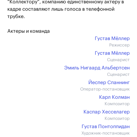
“Коллектору”, компанию единственному актеру в
кадре составляют лишь голоса в телефонной
трубке.
Актеры и команда
Густав Мёллер
Режиссер
Густав Мёллер
Сценарист
Эмиль Нигаард Альбертсен
Сценарист
Йеспер Спаннинг
Оператор-постановщик
Карл Колман
Композитор
Каспар Хесселагер
Композитор
Густав Понтоппидан
Художник-постановщик