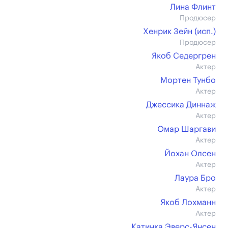
Лина Флинт
Продюсер
Хенрик Зейн (иcп.)
Продюсер
Якоб Седергрен
Актер
Мортен Тунбо
Актер
Джессика Диннаж
Актер
Омар Шаргави
Актер
Йохан Олсен
Актер
Лаура Бро
Актер
Якоб Лохманн
Актер
Катинка Эверс-Янсен