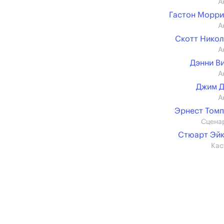
А
Гастон Морр
А
Скотт Нико
А
Дэнни В
А
Джим Д
А
Эрнест Том
Сцена
Стюарт Эй
Кас