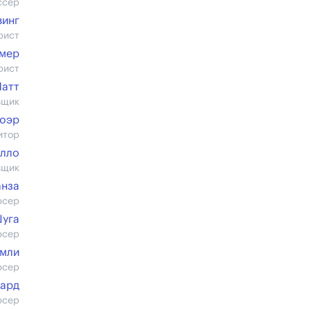
ссер
винг
рист
лмер
рист
Натт
вщик
юэр
итор
алло
вщик
анза
юсер
Шуга
юсер
имли
юсер
аард
юсер