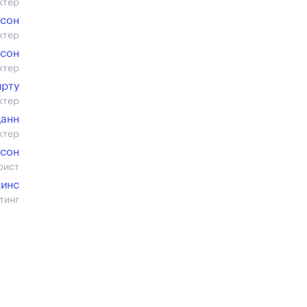
ктер
исон
ктер
лсон
ктер
ирту
ктер
анн
ктер
псон
рист
кинс
тинг