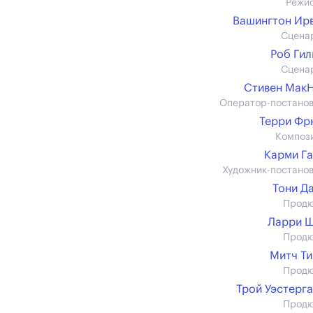
Режи
Вашингтон Ир
Сцена
Роб Ги
Сцена
Стивен Мак
Оператор-постано
Терри Фр
Композ
Карми Г
Художник-постано
Тони Д
Прод
Ларри 
Прод
Митч Т
Прод
Трой Уэстерг
Прод