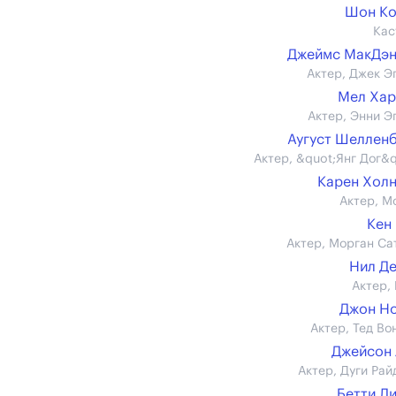
Шон Ко
Кас
Джеймс МакДэн
Актер, Джек Э
Мел Хар
Актер, Энни Э
Аугуст Шеллен
Актер, &quot;Янг Дог&q
Карен Хол
Актер, М
Кен
Актер, Морган Са
Нил Д
Актер,
Джон Н
Актер, Тед Во
Джейсон
Актер, Дуги Рай
Бетти Л