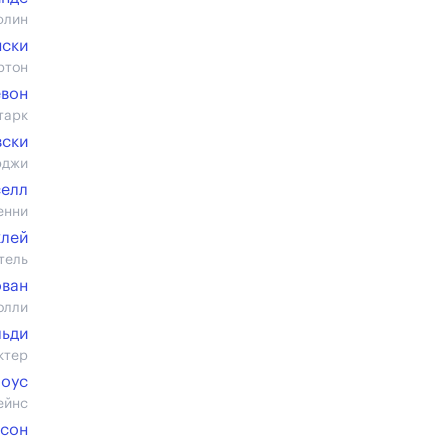
флин
нски
ртон
евон
тарк
ски
рджи
елл
енни
клей
тель
ован
олли
льди
ктер
лоус
ейнс
ксон