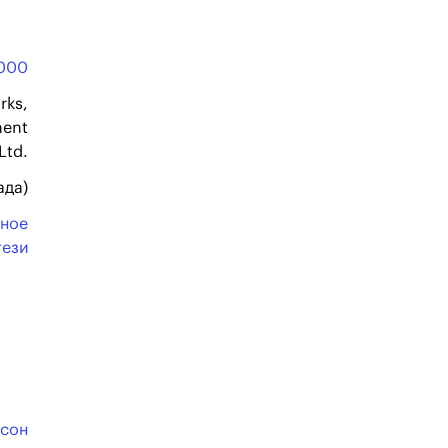
000
rks,
ment
Ltd.
ада)
ное
тези
псон