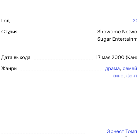
Год
2
Студия
Showtime Netwo
Sugar Entertain
Дата выхода
17 мая 2000 (Кан
Жанры
драма
,
семей
кино
,
фэн
Эрнест Том