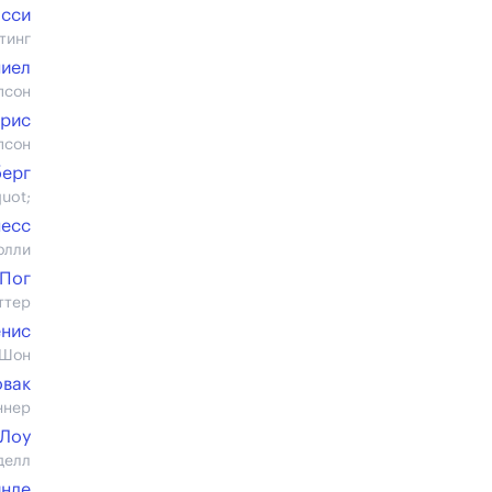
сси
тинг
иел
псон
рис
псон
берг
uot;
несс
олли
 Пог
ттер
енис
 Шон
овак
ннер
 Лоу
делл
инде