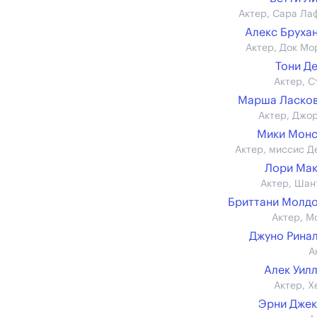
Актер, Сара Ла
Алекс Бруха
Актер, Док Мо
Тони Д
Актер, С
Марша Ласков
Актер, Джо
Мики Монс
Актер, миссис Д
Лори Ма
Актер, Шан
Бриттани Молд
Актер, М
Джуно Рина
А
Алек Уил
Актер, Х
Эрни Дже