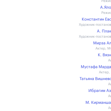
Режи
А.Ял
Режи
Константин Ев
Художник-постано
А. Пла
Художник-постано
Мирза А
Актер, М
К. Вяз
А
Мустафа Марда
Актер, 
Татьяна Вишнев
А
Ибрагим А
А
М. Кирманша
А