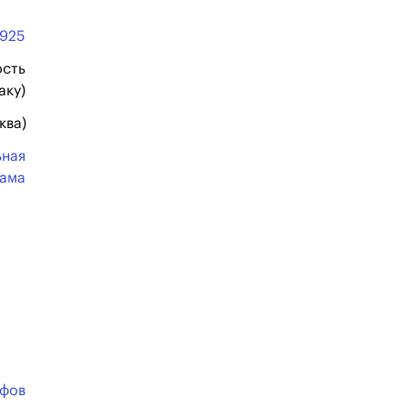
1925
сть
аку)
ква)
ьная
ама
фов