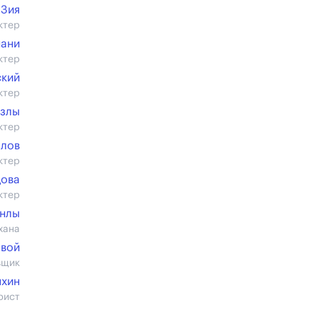
 Зия
ктер
нани
ктер
ский
ктер
азлы
ктер
алов
ктер
дова
ктер
анлы
хана
овой
вщик
яхин
рист