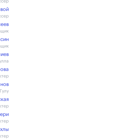
ссер
овой
ссер
сеев
вщик
ксин
вщик
лиев
улла
нова
ктер
нов
Гулу
ская
ктер
зери
ктер
хлы
ктер