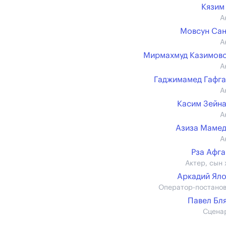
Кязим
А
Мовсун Са
А
Мирмахмуд Казимов
А
Гаджимамед Гафг
А
Касим Зейн
А
Азиза Маме
А
Рза Афг
Актер, сын 
Аркадий Ял
Оператор-постано
Павел Бл
Сцена