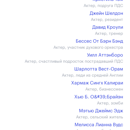
Актер, подруга ПДС
Джейн Шелдон
Актер, резидент
Давид Кроули
Актер, тренер
Бессес От Бэрн Бэнд
Актер, участник духового оркестра
Уилл Аттэнборо
Актер, счастливый подросток пострадавший ПДС
Шарлотта Вест-Орам
Актер, леди из средней Англии
Хармаж Сингх Калираи
Актер, бизнессмен
Хью Б. О&#39;Брайэн
Актер, зомби
Мэтью Джеймс Эдж
Актер, сельский житель
Мелисса Лианна Вудс