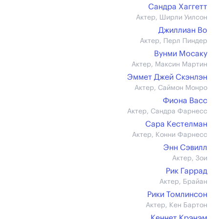
Сандра Хаггетт
Актер, Ширли Уилсон
Джиллиан Во
Актер, Перл Пиндер
Вунми Мосаку
Актер, Максин Мартин
Эммет Джей Скэнлэн
Актер, Саймон Монро
Фиона Васс
Актер, Сандра Фарнесс
Сара Кестелман
Актер, Конни Фарнесс
Энн Сэвилл
Актер, Зои
Рик Гаррад
Актер, Брайан
Рики Томлинсон
Актер, Кен Бартон
Кеннет Крэнэм