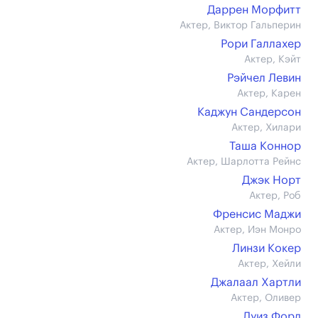
Даррен Морфитт
Актер, Виктор Гальперин
Рори Галлахер
Актер, Кэйт
Рэйчел Левин
Актер, Карен
Каджун Сандерсон
Актер, Хилари
Таша Коннор
Актер, Шарлотта Рейнс
Джэк Норт
Актер, Роб
Френсис Маджи
Актер, Иэн Монро
Линзи Кокер
Актер, Хейли
Джалаал Хартли
Актер, Оливер
Луиз Форд