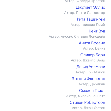
Актер, Фредди Престон
Джулиет Эллис
Актер, Пэтти Ланкастер
Рита Ташингем
Актер, миссис Лэмб
Кейт Вуд
Актер, миссис Сильвия Лонсдейл
Анита Бреени
Актер, Дениз
Оливер Берч
Актер, Джайлс Вейр
Дэвид Уолмсли
Актер, Рик Мэйси
Энтони Флэнеган
Актер, Джулиан
Сьюзен Твист
Актер, миссис Беннетт
Стивен Робертсон
Актер, Джон Уэстон