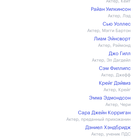
Актер, Кейт
Райан Уилкинсон
Актер, Лэд
Сью Уоллес
Актер, Мэгги Бартон
Лиам Эйнсворт
Актер, Рэймонд
Джо Гилл
Актер, Эл Дагдейл
Сэм Филлипс
Актер, Джефф
Крейг Дэйвиз
Актер, Крейг
Эмма Эдмондсон
Актер, Чери
Сара Джейн Корриган
Актер, преданный прихожанин
Дэниел Хэндбридж
Актер, ученик ПДС