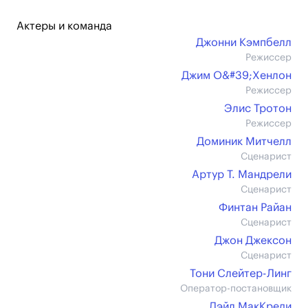
Актеры и команда
Джонни Кэмпбелл
Режиссер
Джим О&#39;Хенлон
Режиссер
Элис Тротон
Режиссер
Доминик Митчелл
Сценарист
Артур Т. Мандрели
Сценарист
Финтан Райан
Сценарист
Джон Джексон
Сценарист
Тони Слейтер-Линг
Оператор-постановщик
Дэйл МакКреди