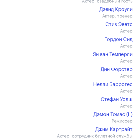
Актер, свадебный гость
Дэвид Кроули
Актер, тренер
Стив Эветс
Актер
Гордон Сид
Актер
Ян ван Темперли
Актер
Дин Форстер
Актер
Нелли Баррогес
Актер
Стефан Уолш
Актер
Дэмон Томас (II)
Режиссер
Джим Картрайт
Актер, сотрудник билетной службы