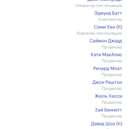
Оператор-постановщик
Эдмунд Батт
Композитор
Сами Хан (II)
Художник-постановщик
Саймон Джадд
Продюсер
Кэти МакАлис
Продюсер
Ричард Моат
Продюсер
Джон Раштон
Продюсер
Жюль Хасси
Продюсер
Зай Беннетт
Продюсер
Дэвид Шоу (II)