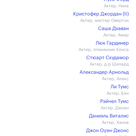
Актер, Нина
Кристофер Джордан (II)
Актер, мистер Овертон
Саша Дхаван
Актер, Амир
Люк Гардинер
Актер, племянник Кенса
Стюарт Скудамор
Актер, д-р Шепард
Александер Арнольд
Актер, Алекс
Ли Тумс
Актер, Бэн
Рэйчел Тумс
Актер, Джоан
Даниэль Виталис
Актер, Ханна
Джон Оуэн-Джонс