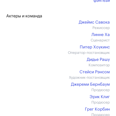
фэнтези
Актеры и команда
Джеймс Савока
Режиссер
Линне Ха
Сценарист
Питер Хоукинс
Оператор-постановщик
Дидье Рашу
Композитор
Стейси Рэнсом
Художник-постановщик
Джереми Бернбаум
Продюсер
Эрик Клиг
Продюсер
Грег Корбин
Продюсер