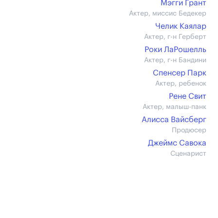
Мэгги Грант
Актер, миссис Бедекер
Челик Каялар
Актер, г-н Герберт
Роки ЛаРошелль
Актер, г-н Бандини
Спенсер Парк
Актер, ребенок
Рене Свит
Актер, малыш-панк
Алисса Вайсберг
Продюсер
Джеймс Савока
Сценарист