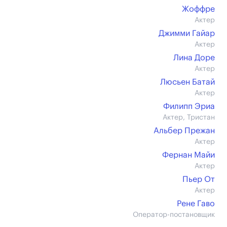
Жоффре
Актер
Джимми Гайар
Актер
Лина Доре
Актер
Люсьен Батай
Актер
Филипп Эриа
Актер, Тристан
Альбер Прежан
Актер
Фернан Майи
Актер
Пьер От
Актер
Рене Гаво
Оператор-постановщик