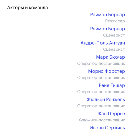
Актеры и команда
Раймон Бернар
Режиссер
Раймон Бернар
Сценарист
Андре-Поль Антуан
Сценарист
Марк Бюжар
Оператор-постановщик
Морис Форстер
Оператор-постановщик
Рене Гишар
Оператор-постановщик
Жюльен Ренжель
Оператор-постановщик
Жан Перрье
Художник-постановщик
Ивонн Сержиль